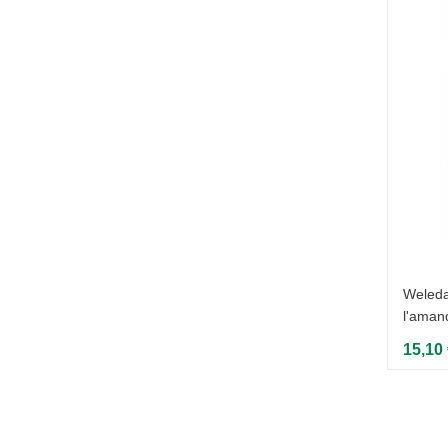
e
Weleda - Sérum raffermissant à la
Weleda 
grenade - 30 ml
l'aman
43,39 €
15,10