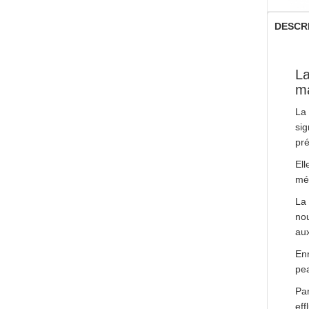
DESCR
La
ma
La
sig
pré
Ell
mén
La 
nou
aux
Enr
pea
Par
eff