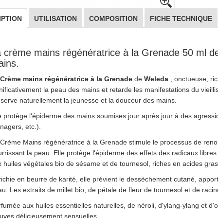
IPTION
UTILISATION
COMPOSITION
FICHE TECHNIQUE
 crème mains régénératrice à la Grenade 50 ml d
ins.
Crème mains régénératrice à la Grenade
de
Weleda
, onctueuse, ri
nificativement la peau des mains et retarde les manifestations du vieilli
serve naturellement la jeunesse et la douceur des mains.
e protège l'épiderme des mains soumises jour après jour à des agressio
agers, etc.).
Crème Mains régénératrice à la Grenade stimule le processus de renouv
rrissant la peau. Elle protège l'épiderme des effets des radicaux libres
 huiles végétales bio de sésame et de tournesol, riches en acides gras
ichie en beurre de karité, elle prévient le dessèchement cutané, apport
u. Les extraits de millet bio, de pétale de fleur de tournesol et de raci
fumée aux huiles essentielles naturelles, de néroli, d'ylang-ylang et d
luves délicieusement sensuelles.