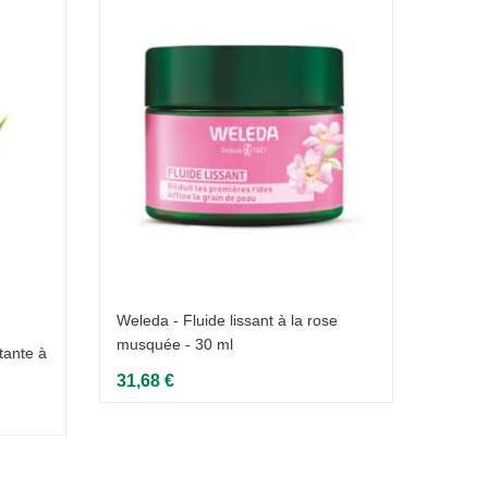
Weleda - Fluide lissant à la rose
Weleda
musquée - 30 ml
grenad
tante à
31,68 €
43,39