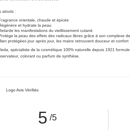
 atouts :
Fragrance orientale, chaude et épicée
Régénère et hydrate la peau
Retarde les manifestations du vieillissement cutané
Protège la peau des effets des radicaux libres grâce à son complexe de
Bien protégées jour après jour, les mains retrouvent douceur et confort
eda, spécialiste de la cosmétique 100% naturelle depuis 1921 formule s
servateur, colorant ou parfum de synthèse.
5
/5