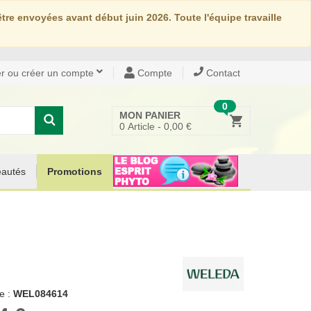
re envoyées avant début juin 2026. Toute l'équipe travaille
r ou créer un compte
Compte
Contact
0
MON PANIER
0
Article -
0,00 €
autés
Promotions
e :
WEL084614