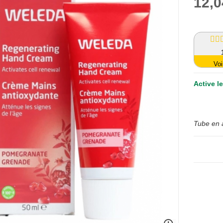
12,0
Voi
Active l
Tube en 