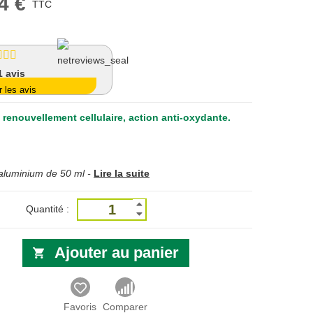
4 €
TTC
1
avis
r les avis
e renouvellement cellulaire, action anti-oxydante.
aluminium de 50 ml -
Lire la suite
Quantité :
Ajouter au panier
Favoris
Comparer