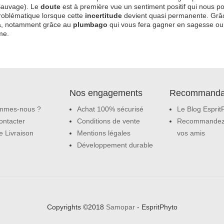
Sauvage). Le
doute
est à première vue un sentiment positif qui nous pou
roblématique lorsque cette
incertitude
devient quasi permanente. Grâce
a, notamment grâce au
plumbago
qui vous fera gagner en sagesse ou
me.
Nos engagements
Recommanda
mmes-nous ?
Achat 100% sécurisé
Le Blog Esprit
ontacter
Conditions de vente
Recommandez
e Livraison
Mentions légales
vos amis
Développement durable
Copyrights ©2018
Samopar
- EspritPhyto