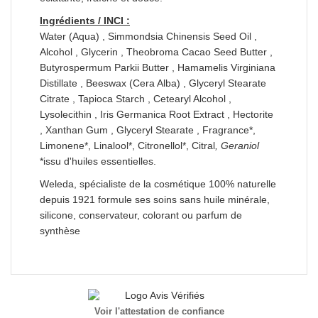
Ingrédients / INCI :
Water (Aqua) , Simmondsia Chinensis Seed Oil ,
Alcohol , Glycerin , Theobroma Cacao Seed Butter ,
Butyrospermum Parkii Butter , Hamamelis Virginiana
Distillate , Beeswax (Cera Alba) , Glyceryl Stearate
Citrate , Tapioca Starch , Cetearyl Alcohol ,
Lysolecithin , Iris Germanica Root Extract , Hectorite
, Xanthan Gum , Glyceryl Stearate , Fragrance*,
Limonene*, Linalool*, Citronellol*, Citral
, Geraniol
*issu d'huiles essentielles.
Weleda, spécialiste de la cosmétique 100% naturelle
depuis 1921 formule ses soins sans huile minérale,
silicone, conservateur, colorant ou parfum de
synthèse
Voir l'attestation de confiance