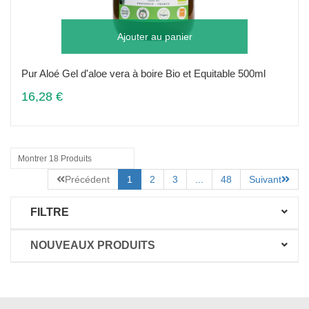
Ajouter au panier
Pur Aloé Gel d'aloe vera à boire Bio et Equitable 500ml
16,28 €
Montrer 18 Produits
Précédent
1
2
3
...
48
Suivant
FILTRE
NOUVEAUX PRODUITS