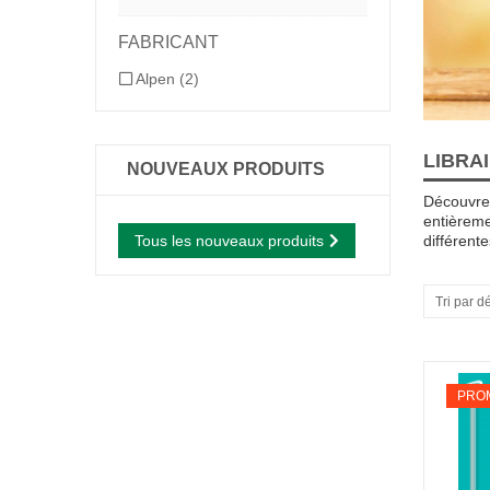
FABRICANT
Alpen
(2)
LIBRAI
NOUVEAUX PRODUITS
Découvrez
entièreme
Tous les nouveaux produits
différent
Tri par d
-15%
PROM