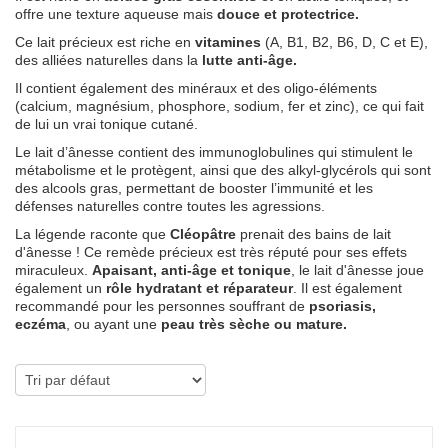
offre une texture aqueuse mais
douce et protectrice.
Ce lait précieux est riche en
vitamines
(A, B1, B2, B6, D, C et E),
des alliées naturelles dans la
lutte anti-âge.
Il contient également des minéraux et des oligo-éléments
(calcium, magnésium, phosphore, sodium, fer et zinc), ce qui fait
de lui un vrai tonique cutané.
Le lait d’ânesse contient des immunoglobulines qui stimulent le
métabolisme et le protègent, ainsi que des alkyl-glycérols qui sont
des alcools gras, permettant de booster l’immunité et les
défenses naturelles contre toutes les agressions.
La légende raconte que
Cléopâtre
prenait des bains de lait
d'ânesse ! Ce remède précieux est très réputé pour ses effets
miraculeux.
Apaisant, anti-âge et tonique
, le lait d'ânesse joue
également un
rôle hydratant et réparateur
. Il est également
recommandé pour les personnes souffrant de
psoriasis,
eczéma
, ou
ayant une
peau très sèche ou mature.