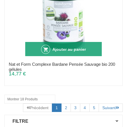
Ajouter au panier
Nat et Form Complexe Bardane Pensée Sauvage bio 200
gélules
14,77 €
Montrer 18 Produits
Précédent
1
2
3
4
5
Suivant
FILTRE