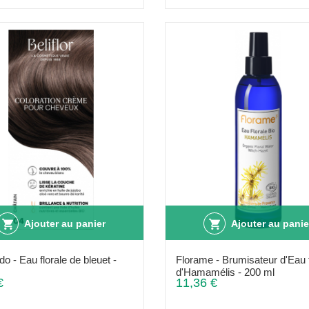
Ajouter au panier
Ajouter au panie
o - Eau florale de bleuet -
Florame - Brumisateur d'Eau f
d'Hamamélis - 200 ml
€
11,36 €