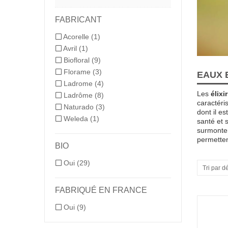
FABRICANT
Acorelle
(1)
Avril
(1)
Biofloral
(9)
Florame
(3)
EAUX 
Ladrome
(4)
Les
élixi
Ladrôme
(8)
caractéris
Naturado
(3)
dont il e
Weleda
(1)
santé et 
surmonter
permetten
BIO
Oui
(29)
Tri par d
FABRIQUÉ EN FRANCE
Oui
(9)