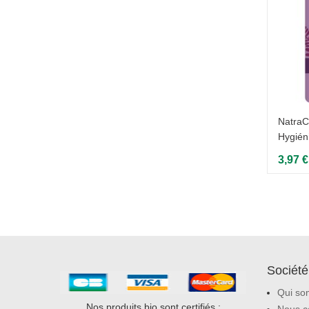
1 avis
NatraC
Hygién
io -
NatraCare 20 tampons hygiéniques
Super Plus sans applicateur
3,97 €
5,65 €
Société
Qui so
Nos produits bio sont certifiés :
Nous c