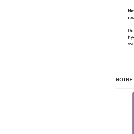
Na
res
De
hy
syn
NOTRE