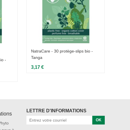
NatraCare - 30 protège-slips bio -
Tanga
io -
NatraC
Ultra 
3,17 €
3,79 
LETTRE D'INFORMATIONS
tions
OK
Phyto
 nous à