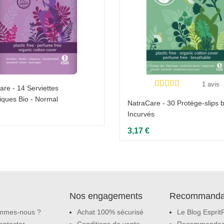
1 avis
are - 14 Serviettes
iques Bio - Normal
NatraCare - 30 Protège-slips b
Incurvés
3,17 €
Nos engagements
Recommanda
mmes-nous ?
Achat 100% sécurisé
Le Blog Esprit
ontacter
Conditions de vente
Recommandez