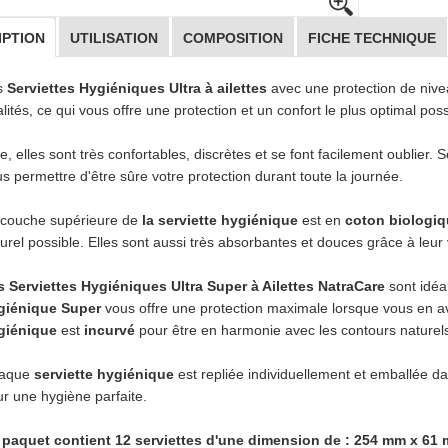
IPTION
UTILISATION
COMPOSITION
FICHE TECHNIQUE
s
Serviettes Hygiéniques Ultra à ailettes
avec une protection de niv
lités, ce qui vous offre une protection et un confort le plus optimal po
e, elles sont très confortables, discrètes et se font facilement oublier. 
s permettre d'être sûre votre protection durant toute la journée.
 couche supérieure de
la serviette hygiénique
est en
coton biologi
urel possible. Elles sont aussi très absorbantes et douces grâce à leur 
s Serviettes Hygiéniques Ultra Super à Ailettes NatraCare
sont idéa
giénique Super
vous offre une protection maximale lorsque vous en a
giénique
est
incurvé
pour être en harmonie avec les contours naturels
aque
serviette hygiénique
est repliée individuellement et emballée d
r une hygiène parfaite.
 paquet contient 12 serviettes d'une dimension de : 254 mm x 61