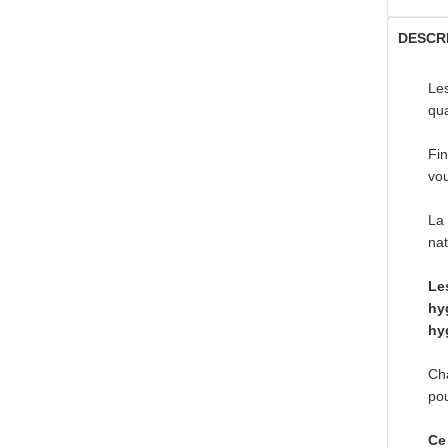
DESCR
Le
qua
Fin
vou
La
nat
Le
hy
hy
Ch
pou
Ce