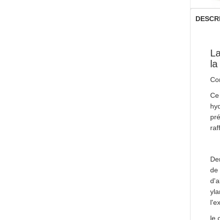
DESCR
L
la
Con
Ce 
hyd
pré
raf
Der
de 
d'a
yla
l'e
le 