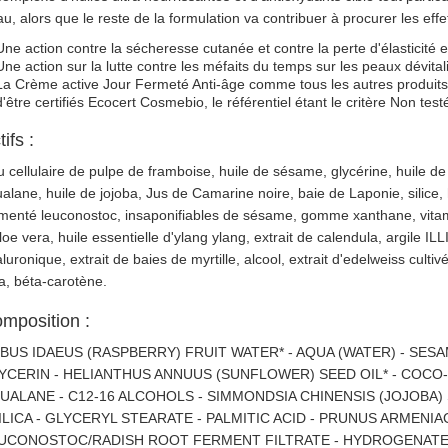
u, alors que le reste de la formulation va contribuer à procurer les effe
Une action contre la sécheresse cutanée et contre la perte d'élasticité 
Une action sur la lutte contre les méfaits du temps sur les peaux dévital
La Crème active Jour Fermeté Anti-âge comme tous les autres produits
d'être certifiés Ecocert Cosmebio, le référentiel étant le critère Non te
tifs :
 cellulaire de pulpe de framboise, huile de sésame, glycérine, huile d
alane, huile de jojoba, Jus de Camarine noire, baie de Laponie, silice, 
menté leuconostoc, insaponifiables de sésame, gomme xanthane, vitamin
loe vera, huile essentielle d'ylang ylang, extrait de calendula, argile ILLIT
luronique, extrait de baies de myrtille, alcool, extrait d'edelweiss culti
a, béta-carotène.
mposition :
BUS IDAEUS (RASPBERRY) FRUIT WATER* - AQUA (WATER) - SESA
YCERIN - HELIANTHUS ANNUUS (SUNFLOWER) SEED OIL* - COCO
UALANE - C12-16 ALCOHOLS - SIMMONDSIA CHINENSIS (JOJOBA) 
SILICA - GLYCERYL STEARATE - PALMITIC ACID - PRUNUS ARMENIAC
UCONOSTOC/RADISH ROOT FERMENT FILTRATE - HYDROGENATED