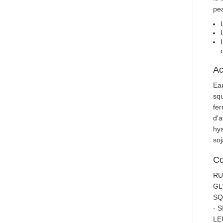
pea
Ac
Eau
squ
fer
d'a
hya
soj
Co
RU
GL
SQ
- 
LE