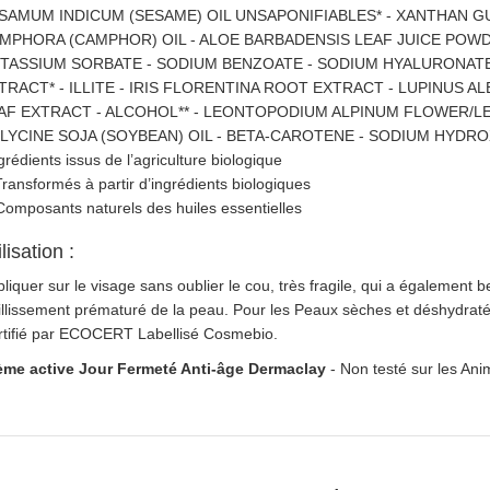
SAMUM INDICUM (SESAME) OIL UNSAPONIFIABLES* - XANTHAN
MPHORA (CAMPHOR) OIL - ALOE BARBADENSIS LEAF JUICE POWDE
TASSIUM SORBATE - SODIUM BENZOATE - SODIUM HYALURONATE
TRACT* - ILLITE - IRIS FLORENTINA ROOT EXTRACT - LUPINUS A
AF EXTRACT - ALCOHOL** - LEONTOPODIUM ALPINUM FLOWER/LEA
GLYCINE SOJA (SOYBEAN) OIL - BETA-CAROTENE - SODIUM HYDROX
grédients issus de l’agriculture biologique
Transformés à partir d’ingrédients biologiques
Composants naturels des huiles essentielles
ilisation :
liquer sur le visage sans oublier le cou, très fragile, qui a également 
illissement prématuré de la peau. Pour les Peaux sèches et déshydratée
rtifié par ECOCERT Labellisé Cosmebio.
ème active Jour Fermeté Anti-âge Dermaclay
- Non testé sur les An