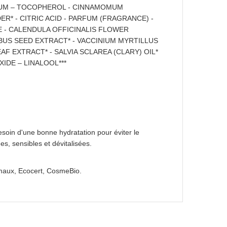
 GUM – TOCOPHEROL - CINNAMOMUM
R* - CITRIC ACID - PARFUM (FRAGRANCE) -
 - CALENDULA OFFICINALIS FLOWER
LBUS SEED EXTRACT* - VACCINIUM MYRTILLUS
F EXTRACT* - SALVIA SCLAREA (CLARY) OIL*
IDE – LINALOOL***
besoin d'une bonne hydratation pour éviter le
s, sensibles et dévitalisées.
imaux, Ecocert, CosmeBio.