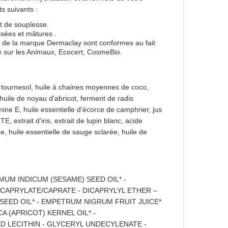
ts suivants :
et de souplesse.
isées et mâtures .
 de la marque Dermaclay sont conformes au fait
sté sur les Animaux, Ecocert, CosmeBio.
e tournesol, huile à chaines moyennes de coco,
huile de noyau d'abricot, ferment de radis
e E, huile essentielle d'écorce de camphrier, jus
E, extrait d'iris, extrait de lupin blanc, acide
vée, huile essentielle de sauge sclarée, huile de
MUM INDICUM (SESAME) SEED OIL* -
-CAPRYLATE/CAPRATE - DICAPRYLYL ETHER –
SEED OIL* - EMPETRUM NIGRUM FRUIT JUICE*
A (APRICOT) KERNEL OIL* -
 LECITHIN - GLYCERYL UNDECYLENATE -