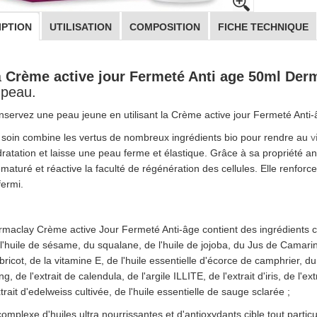
IPTION
UTILISATION
COMPOSITION
FICHE TECHNIQUE
a
Crème active jour Fermeté Anti age 50ml Der
 peau.
servez une peau jeune en utilisant la Crème active jour Fermeté Anti
soin combine les vertus de nombreux ingrédients bio pour rendre au
v
ratation et laisse une peau ferme et élastique. Grâce à sa propriété ant
maturé et réactive la faculté de régénération des cellules. Elle renfor
fermi.
maclay Crème active Jour Fermeté Anti-âge contient des ingrédients c
l'huile de sésame, du squalane, de l'huile de jojoba, du Jus de Camarin
bricot, de la vitamine E, de l'huile essentielle d'écorce de camphrier, du 
ng, de l'extrait de calendula, de l'argile ILLITE, de l'extrait d'iris, de l'e
xtrait d'edelweiss cultivée, de l'huile essentielle de sauge sclarée ;
complexe d'huiles ultra nourrissantes et d'antioxydants cible tout partic