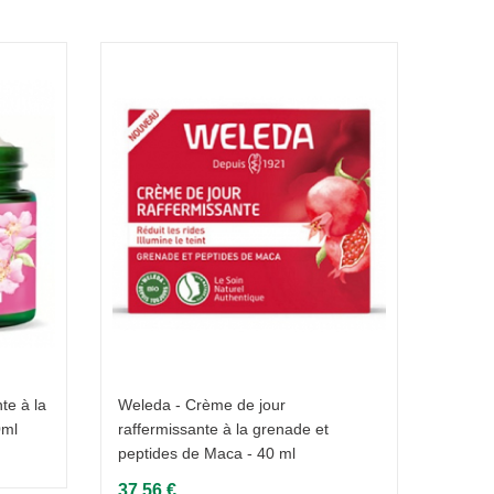
te à la
Weleda - Crème de jour
Cattie
0ml
raffermissante à la grenade et
Secret
peptides de Maca - 40 ml
27,95
37,56 €