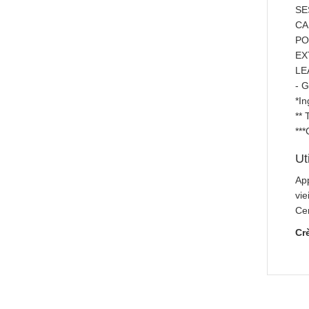
SE
CA
PO
EX
LE
- 
*In
** 
***
Ut
App
vie
Ce
Cr