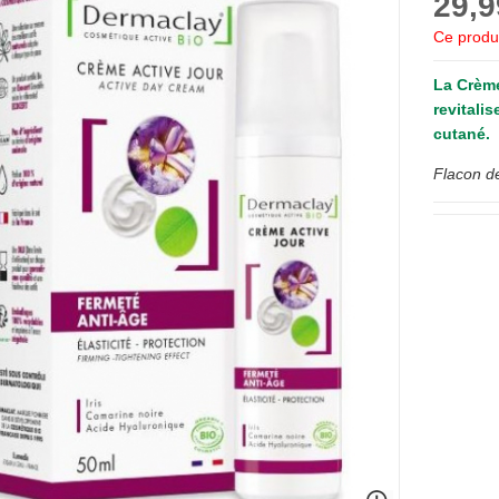
29,9
Ce produi
La
Crème
revitalis
cutané.
Flacon de