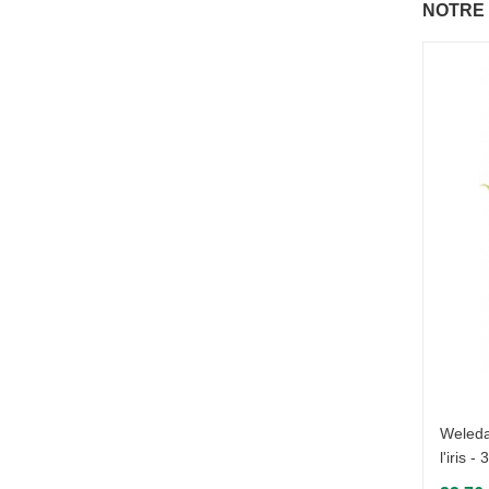
NOTRE
Cattier - Soin de jour nourrissant
Secret Botanique - 50 ml
Weleda
l'iris -
27,95 €