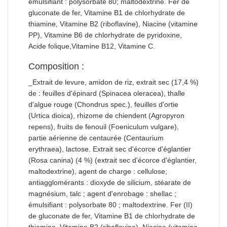
émulsifiant : polysorbate 80; maltodextrine. Fer de
gluconate de fer, Vitamine B1 de chlorhydrate de
thiamine, Vitamine B2 (riboflavine), Niacine (vitamine
PP), Vitamine B6 de chlorhydrate de pyridoxine,
Acide folique,Vitamine B12, Vitamine C.
Composition :
_Extrait de levure, amidon de riz, extrait sec (17,4 %)
de : feuilles d'épinard (Spinacea oleracea), thalle
d'algue rouge (Chondrus spec.), feuilles d'ortie
(Urtica dioica), rhizome de chiendent (Agropyron
repens), fruits de fenouil (Foeniculum vulgare),
partie aérienne de centaurée (Centaurium
erythraea), lactose. Extrait sec d'écorce d'églantier
(Rosa canina) (4 %) (extrait sec d'écorce d'églantier,
maltodextrine), agent de charge : cellulose;
antiagglomérants : dioxyde de silicium, stéarate de
magnésium, talc ; agent d'enrobage : shellac ;
émulsifiant : polysorbate 80 ; maltodextrine. Fer (II)
de gluconate de fer, Vitamine B1 de chlorhydrate de
thiamine, Vitamine B2 (riboflavine), Niacine (vitamine