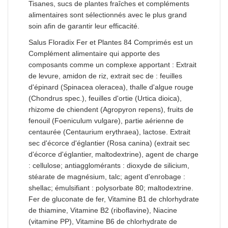
Tisanes, sucs de plantes fraîches et compléments
alimentaires sont sélectionnés avec le plus grand
soin afin de garantir leur efficacité.
Salus Floradix Fer et Plantes 84 Comprimés est un
Complément alimentaire qui apporte des
composants comme un complexe apportant : Extrait
de levure, amidon de riz, extrait sec de : feuilles
d'épinard (Spinacea oleracea), thalle d'algue rouge
(Chondrus spec.), feuilles d'ortie (Urtica dioica),
rhizome de chiendent (Agropyron repens), fruits de
fenouil (Foeniculum vulgare), partie aérienne de
centaurée (Centaurium erythraea), lactose. Extrait
sec d'écorce d'églantier (Rosa canina) (extrait sec
d'écorce d'églantier, maltodextrine), agent de charge
: cellulose; antiagglomérants : dioxyde de silicium,
stéarate de magnésium, talc; agent d'enrobage :
shellac; émulsifiant : polysorbate 80; maltodextrine.
Fer de gluconate de fer, Vitamine B1 de chlorhydrate
de thiamine, Vitamine B2 (riboflavine), Niacine
(vitamine PP), Vitamine B6 de chlorhydrate de