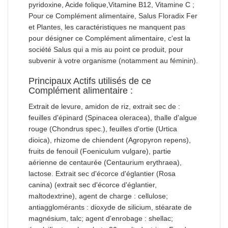
pyridoxine, Acide folique,Vitamine B12, Vitamine C ;
Pour ce Complément alimentaire, Salus Floradix Fer
et Plantes, les caractéristiques ne manquent pas
pour désigner ce Complément alimentaire, c'est la
société Salus qui a mis au point ce produit, pour
subvenir à votre organisme (notamment au féminin).
Principaux Actifs utilisés de ce
Complément alimentaire :
Extrait de levure, amidon de riz, extrait sec de :
feuilles d'épinard (Spinacea oleracea), thalle d'algue
rouge (Chondrus spec.), feuilles d'ortie (Urtica
dioica), rhizome de chiendent (Agropyron repens),
fruits de fenouil (Foeniculum vulgare), partie
aérienne de centaurée (Centaurium erythraea),
lactose. Extrait sec d'écorce d'églantier (Rosa
canina) (extrait sec d'écorce d'églantier,
maltodextrine), agent de charge : cellulose;
antiagglomérants : dioxyde de silicium, stéarate de
magnésium, talc; agent d'enrobage : shellac;