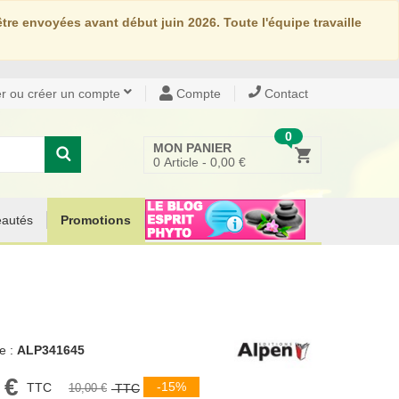
re envoyées avant début juin 2026. Toute l'équipe travaille
r ou créer un compte
Compte
Contact
0
MON PANIER
0
Article -
0,00 €
autés
Promotions
e :
ALP341645
 €
-15%
TTC
10,00 €
TTC