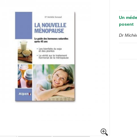
Un méde
posent
Dr Michè