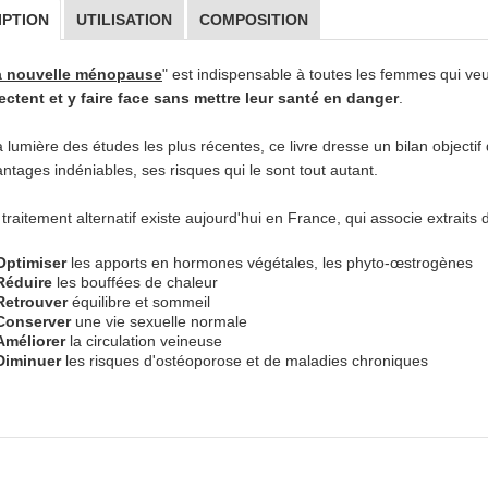
IPTION
UTILISATION
COMPOSITION
a nouvelle ménopause
" est indispensable à toutes les femmes qui v
ectent et y faire face sans mettre leur santé en danger
.
a lumière des études les plus récentes, ce livre dresse un bilan objectif
ntages indéniables, ses risques qui le sont tout autant.
traitement alternatif existe aujourd'hui en France, qui associe extraits
Optimiser
les apports en hormones végétales, les phyto-œstrogènes
Réduire
les bouffées de chaleur
Retrouver
équilibre et sommeil
Conserver
une vie sexuelle normale
Améliorer
la circulation veineuse
Diminuer
les risques d'ostéoporose et de maladies chroniques