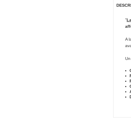
DESCR
"
L
aff
A l
ava
Un 