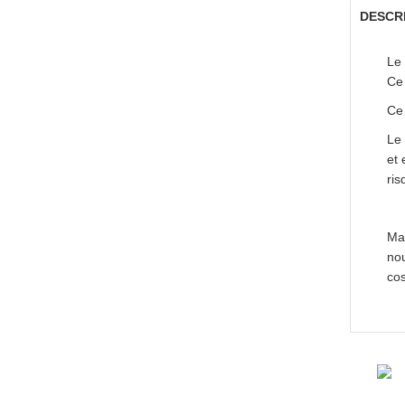
DESCR
Le 
Ce 
Ce 
Le
et 
ri
Mar
nou
cos