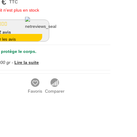
 €
TTC
t n'est plus en stock
2
avis
r les avis
 protège le corps.
00 gr -
Lire la suite
Favoris
Comparer