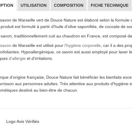
IPTION
UTILISATION
COMPOSITION
FICHE TECHNIQUE
savon de Marseille vert de Douce Nature est élaboré selon la formule c
produit est formulé à partir d'huile d'olive saponifiée, de cocoate de s
savon, traditionnellement cuit au chaudron en France, est composé de
savon
de Marseille est utilisé pour
l’hygiène corporelle
, car il a des pr
exfoliantes. Hypoallergénique, ce savon est aussi employé pour laver le
sques
d’allergie
et d’irritations.
que d’origine française, Douce Nature fait bénéficier les bienfaits excep
rrisson aux personnes adultes. Très attentive aux produits d’hygiène et
métiques destiné au bien-être de chacun.