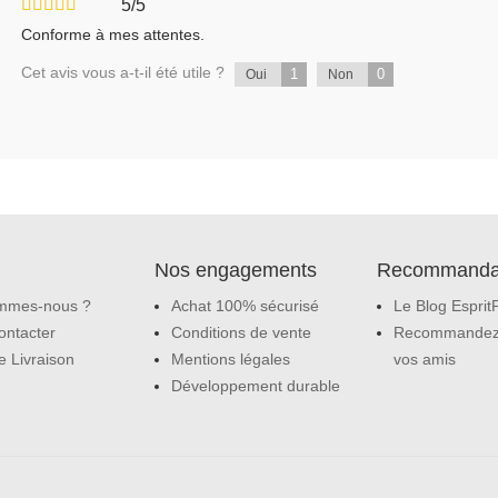
5/5
Conforme à mes attentes.
Cet avis vous a-t-il été utile ?
1
0
Oui
Non
Nos engagements
Recommanda
mmes-nous ?
Achat 100% sécurisé
Le Blog Esprit
ontacter
Conditions de vente
Recommandez
e Livraison
Mentions légales
vos amis
Développement durable