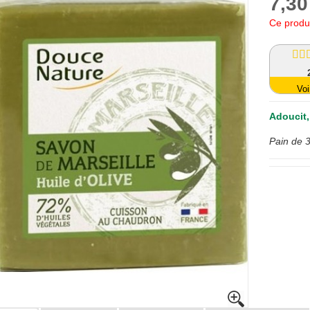
7,30
Ce produi
Voi
Adoucit,
Pain de 3