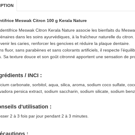
IPTION
ntifrice Meswak Citron 100 g Kerala Nature
dentifrice Meswak Citron Kerala Nature associe les bienfaits du Meswak
lénaires dans les soins ayurvédiques, à la fraîcheur naturelle du citron. R
venir les caries, renforcer les gencives et réduire la plaque dentaire.
s fluor, sans parabènes et sans colorants artificiels, il respecte l’équil
. Sa texture douce et son goût citronné apportent une sensation de pr
grédients / INCI :
cium carbonate, sorbitol, aqua, silica, aroma, sodium coco sulfate, co
vadora persica extract, sodium saccharin, sodium silicate, sodium benzo
nseils d'utilisation :
sser 2 à 3 fois par jour pendant 2 à 3 minutes.
écautions :