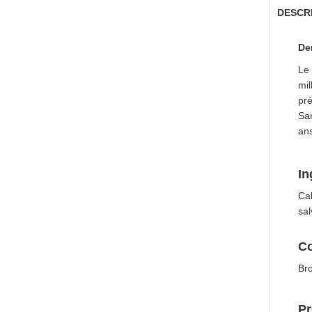
DESCR
De
Le 
mil
pré
San
ans
In
Cal
sal
Co
Bro
Pr