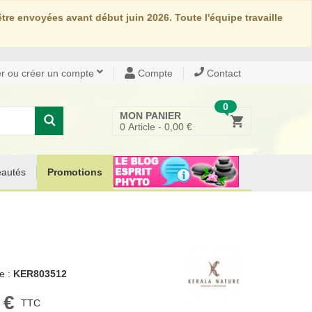
re envoyées avant début juin 2026. Toute l'équipe travaille
r ou créer un compte
Compte
Contact
0
MON PANIER
0
Article -
0,00 €
autés
Promotions
e :
KER803512
 €
TTC