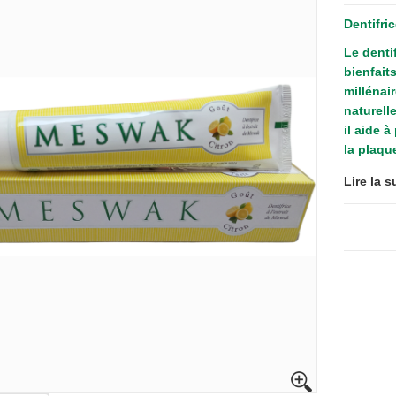
Dentifri
Le denti
bienfait
millénai
naturelle
il aide à
la plaqu
Lire la s