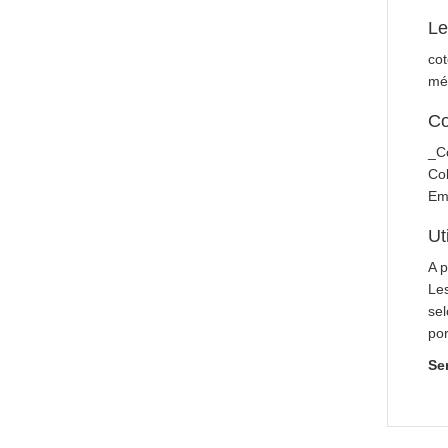
Le
cot
méd
Co
_Co
Col
Emb
Ut
A p
Les
sel
por
Se