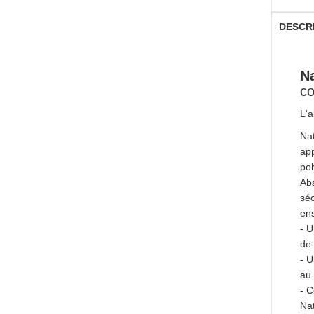
DESCR
Na
co
L'a
Na
app
pol
Abs
séc
ens
- U
de
- U
au 
- C
Nat