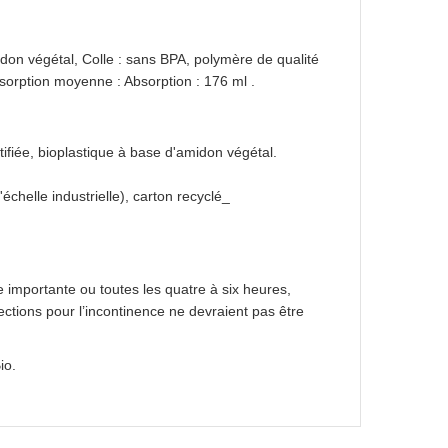
idon végétal, Colle : sans BPA, polymère de qualité
bsorption moyenne : Absorption : 176 ml .
tifiée, bioplastique à base d'amidon végétal.
chelle industrielle), carton recyclé_
e importante ou toutes les quatre à six heures,
ections pour l’incontinence ne devraient pas être
io.