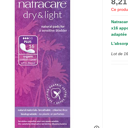
8,21
Ce produi
Natracar
x16
appo
adaptée 
L'absorp
Lot de 16