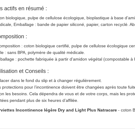
s actifs en résumé :
on biologique, pulpe de cellulose écologique, bioplastique à base d’am
icale, Emballage : bande de papier siliconé, papier, carton recyclé. A
mposition :
mposition : coton biologique certifié, pulpe de cellulose écologique cer
le : sans BPA, polymère de qualité médicale.
allage : pochette fabriquée à partir d'amidon végétal (compostable à l'é
ilisation et Conseils :
lacer dans le fond du slip et à changer régulièrement.
 protections pour l’incontinence doivent être changées après toute fuit
on les besoins. Cela dépendra de vous et de votre corps, mais les prot
tées pendant plus de six heures d’affilée.
rviettes Incontinence légère Dry and Light Plus Natracare
- coton B