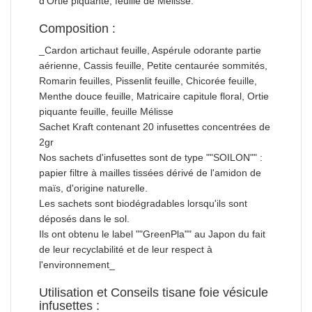
d'Ortie piquante, feuille de Mélisse.
Composition :
_Cardon artichaut feuille, Aspérule odorante partie
aérienne, Cassis feuille, Petite centaurée sommités,
Romarin feuilles, Pissenlit feuille, Chicorée feuille,
Menthe douce feuille, Matricaire capitule floral, Ortie
piquante feuille, feuille Mélisse
Sachet Kraft contenant 20 infusettes concentrées de
2gr
Nos sachets d'infusettes sont de type ""SOILON"" :
papier filtre à mailles tissées dérivé de l'amidon de
maïs, d'origine naturelle.
Les sachets sont biodégradables lorsqu'ils sont
déposés dans le sol.
Ils ont obtenu le label ""GreenPla"" au Japon du fait
de leur recyclabilité et de leur respect à
l'environnement_
Utilisation et Conseils tisane foie vésicule
infusettes :