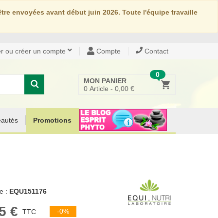
re envoyées avant début juin 2026. Toute l'équipe travaille
r ou créer un compte
Compte
Contact
0
MON PANIER
0
Article -
0,00 €
autés
Promotions
e :
EQU151176
5 €
-0%
TTC