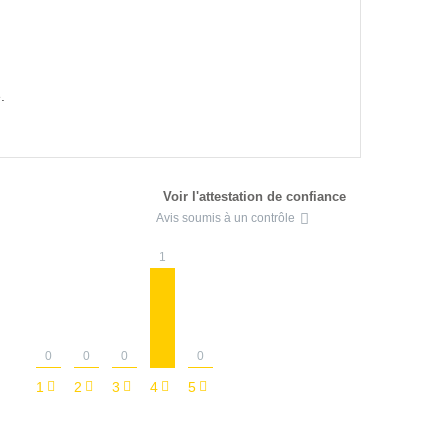
.
Voir l'attestation de confiance
Avis soumis à un contrôle
1
0
0
0
0
1
2
3
4
5
: