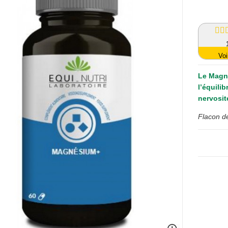
Voi
Le
Magné
l’équilib
nervosit
Flacon de