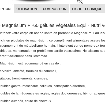
IPTION
UTILISATION
COMPOSITION
FICHE TECHNIQUE
 Magnésium + -60 gélules végétales Equi - Nutri veil
ntenez votre corps en bonne santé en prenant le Magnésium + du labor
ichi en pidolates de magnésium, ce complément alimentaire assure les 
ctionnement du métabolisme humain. Il intervient sur de nombreux tr
phiques, menstruation et problèmes cardio-vasculaires. Ne laissant auc
èrent facilement dans l’estomac.
 Magnésium est recommandé en cas de :
ervosité, anxiété, troubles du sommeil,
gitation, tremblements, crampes,
roubles gastro-intestinaux, coliques, constipation/diarrhée,
roubles de la fréquence es règles, règles douloureuses, hémorragiques
roubles cutanés, chute de cheveux.