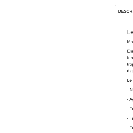
DESCR
Le
Mai
Enr
fon
tro
dig
Le
- N
- A
- T
- T
- T