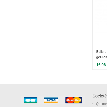
Belle e
gélules
16,06
Société
Qui so