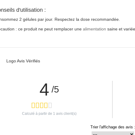
nseils d'utilisation :
nsommez 2 gélules par jour. Respectez la dose recommandée.
caution : ce produit ne peut remplacer une
alimentation
saine et variée
4
/5
Calculé à partir de
1
avis client(s)
Trier l'affichage des avis 