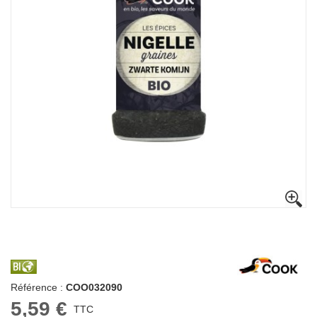
Référence :
COO032090
5,59 €
TTC