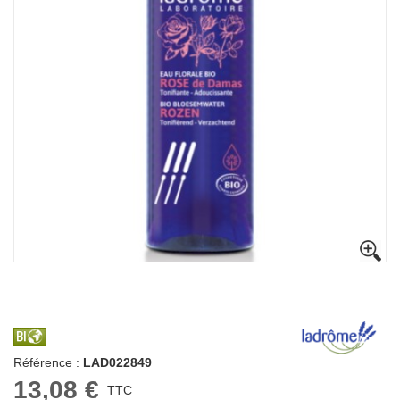
Référence :
LAD022849
13,08 €
TTC