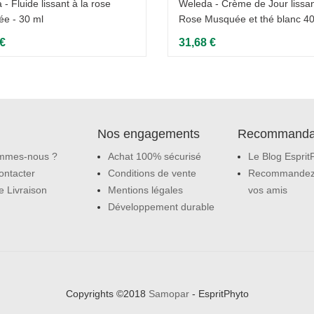
- Fluide lissant à la rose
Weleda - Crème de Jour lissan
e - 30 ml
Rose Musquée et thé blanc 4
 €
31,68 €
Nos engagements
Recommanda
mmes-nous ?
Achat 100% sécurisé
Le Blog Esprit
ontacter
Conditions de vente
Recommandez
e Livraison
Mentions légales
vos amis
Développement durable
Copyrights ©2018
Samopar
- EspritPhyto