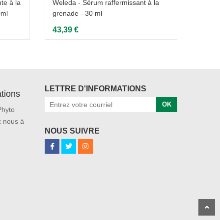
te à la
Weleda - Sérum raffermissant à la
Weleda
0ml
grenade - 30 ml
musqu
43,39 €
31,68
LETTRE D'INFORMATIONS
tions
OK
Phyto
 nous à
NOUS SUIVRE