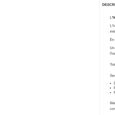
DESCR
L
'
L'h
int
En 
Un 
l'h
Tol
Ses
Wel
con