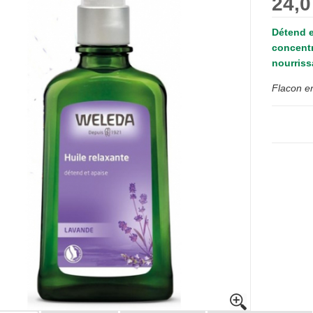
24,0
Détend e
concentr
nourriss
Flacon en