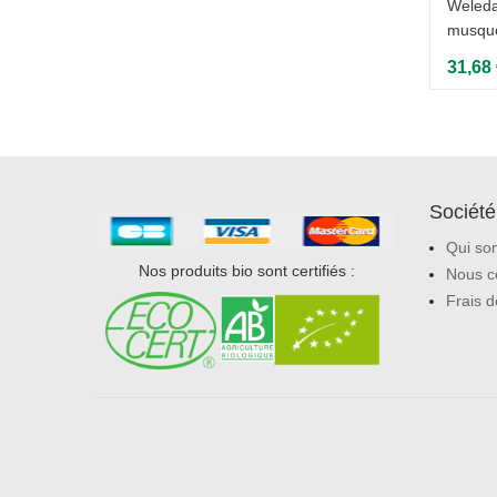
e à la
Weleda - Sérum raffermissant à la
Weleda 
ml
grenade - 30 ml
musqué
43,39 €
31,68
Société
Qui so
Nos produits bio sont certifiés :
Nous c
Frais d