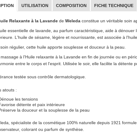
IPTION
UTILISATION
COMPOSITION
FICHE TECHNIQUE
Huile Relaxante à la Lavande
de
Weleda
constitue un véritable soin a
uile essentielle de lavande, au parfum caractéristique, aide à dénouer 
érieure. L'huile de sésame, légère et nourrissante, est associée à l'h
soin régulier, cette huile apporte souplesse et douceur à la peau.
massage à l'Huile relaxante à la Lavande en fin de journée ou en pério
armonie entre le corps et l'esprit. Utilisée le soir, elle facilite la détent
érance testée sous contrôle dermatologique.
 atouts :
Dénoue les tensions
Favorise détente et paix intérieure
Préserve la douceur et la souplesse de la peau
eda, spécialiste de la cosmétique 100% naturelle depuis 1921 formule s
servateur, colorant ou parfum de synthèse.