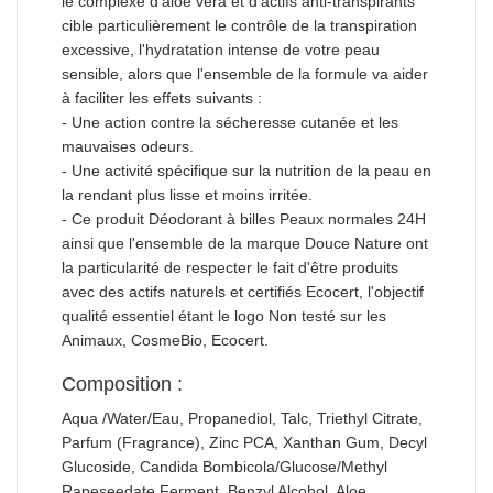
le complexe d'aloe vera et d'actifs anti-transpirants
cible particulièrement le contrôle de la transpiration
excessive, l'hydratation intense de votre peau
sensible, alors que l'ensemble de la formule va aider
à faciliter les effets suivants :
- Une action contre la sécheresse cutanée et les
mauvaises odeurs.
- Une activité spécifique sur la nutrition de la peau en
la rendant plus lisse et moins irritée.
- Ce produit Déodorant à billes Peaux normales 24H
ainsi que l'ensemble de la marque Douce Nature ont
la particularité de respecter le fait d'être produits
avec des actifs naturels et certifiés Ecocert, l'objectif
qualité essentiel étant le logo Non testé sur les
Animaux, CosmeBio, Ecocert.
Composition :
Aqua /Water/Eau, Propanediol, Talc, Triethyl Citrate,
Parfum (Fragrance), Zinc PCA, Xanthan Gum, Decyl
Glucoside, Candida Bombicola/Glucose/Methyl
Rapeseedate Ferment, Benzyl Alcohol, Aloe