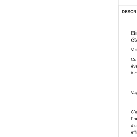
DESCR
Bi
ét
Vei
Cet
éve
à c
Vap
C’e
Fon
d’u
eff