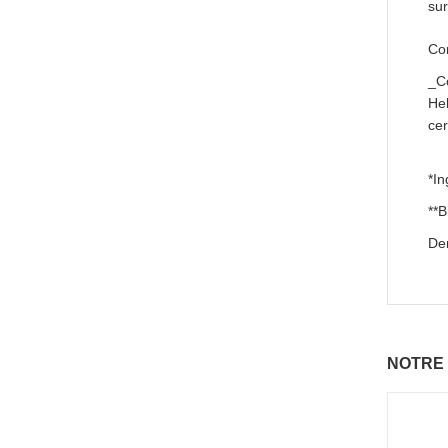
sur
Co
_Co
Hel
cer
*In
**
Dem
NOTRE