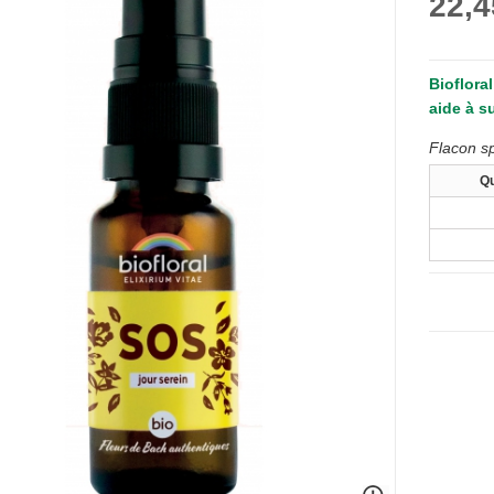
22,4
Bioflora
aide à s
Flacon sp
Qu