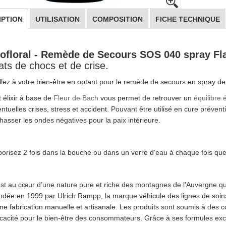
IPTION
UTILISATION
COMPOSITION
FICHE TECHNIQUE
ofloral - Remède de Secours SOS 040 spray Fl
ats de chocs et de crise.
llez à votre bien-être en optant pour le remède de secours en spray de 
 élixir à base de
Fleur de Bach
vous permet de retrouver un
équilibre 
ntuelles crises, stress et accident. Pouvant être utilisé en cure prévent
hasser les ondes négatives pour la paix intérieure.
orisez 2 fois dans la bouche ou dans un verre d’eau à chaque fois que
st au cœur d’une nature pure et riche des montagnes de l’Auvergne que l
dée en 1999 par Ulrich Rampp, la marque véhicule des lignes de soins 
ne fabrication manuelle et artisanale. Les produits sont soumis à des co
icacité pour le bien-être des consommateurs. Grâce à ses formules exce