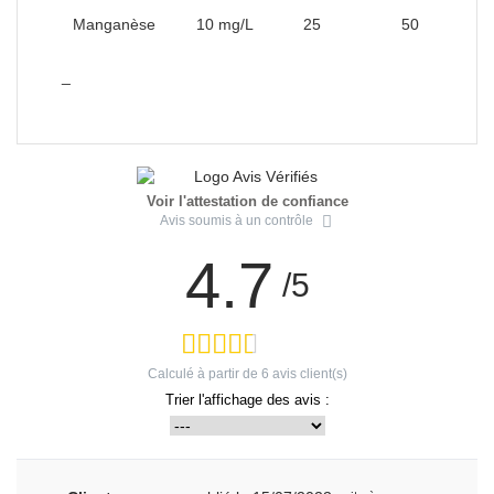
Manganèse
10 mg/L
25
50
_
Voir l'attestation de confiance
Avis soumis à un contrôle
4.7
/5
Calculé à partir de
6
avis client(s)
Trier l'affichage des avis :