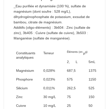
_Eau purifiée et dynamisée (100 %), sulfate de
magnésium (dont soufre : 528 mg/L),
dihydrogénophosphate de potassium, exsudat de
bambou, citrate de magnésium.
Additifs (oligo-éléments) : 3b604 : Zinc (sulfate de
zinc), 3b405 : Cuivre (sulfate de cuivre), 3b503 :
Manganèse (sulfate de manganèse).
Éléments (en
g)
Constituants
Teneur
µ
analytiques
2, L
5mL
Magnésium
0,028%
687,5
1375
Phosphore
0,023%
575
1150
Silicium
0,011%
262,5
525
Zinc
30 mg/L
75
150
Cuivre
10 mg/L
25
50