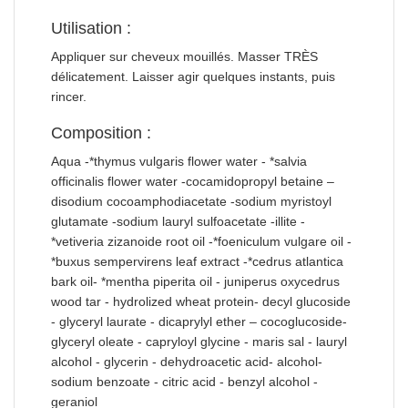
Utilisation :
Appliquer sur cheveux mouillés. Masser TRÈS
délicatement. Laisser agir quelques instants, puis
rincer.
Composition :
Aqua -*thymus vulgaris flower water - *salvia
officinalis flower water -cocamidopropyl betaine –
disodium cocoamphodiacetate -sodium myristoyl
glutamate -sodium lauryl sulfoacetate -illite -
*vetiveria zizanoide root oil -*foeniculum vulgare oil -
*buxus sempervirens leaf extract -*cedrus atlantica
bark oil- *mentha piperita oil - juniperus oxycedrus
wood tar - hydrolized wheat protein- decyl glucoside
- glyceryl laurate - dicaprylyl ether – cocoglucoside-
glyceryl oleate - capryloyl glycine - maris sal - lauryl
alcohol - glycerin - dehydroacetic acid- alcohol-
sodium benzoate - citric acid - benzyl alcohol -
geraniol