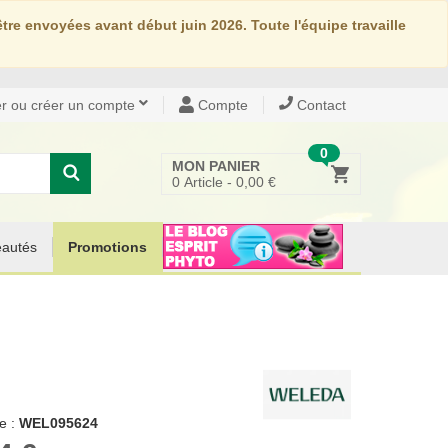
re envoyées avant début juin 2026. Toute l'équipe travaille
r ou créer un compte
Compte
Contact
0
MON PANIER
0
Article -
0,00 €
autés
Promotions
e :
WEL095624