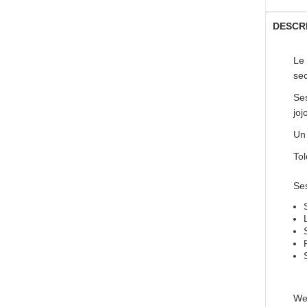
DESCR
Le
sec
Ses
joj
Un 
Tol
Ses
Wel