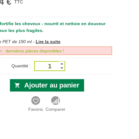
4 €
TTC
fortifie les cheveux - nourrit et nettoie en douceur
eux les plus fragiles.
n PET de 190 ml -
Lire la suite
n : dernières pièces disponibles !
Quantité :
Ajouter au panier
Favoris
Comparer