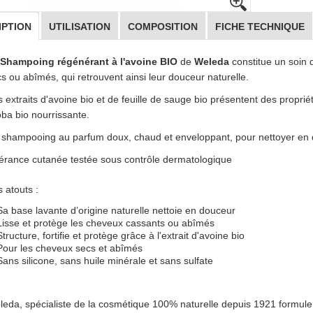
IPTION
UTILISATION
COMPOSITION
FICHE TECHNIQUE
Shampoing régénérant à l'avoine BIO
de
Weleda
constitue un soin 
s ou abîmés, qui retrouvent ainsi leur douceur naturelle.
 extraits d'avoine bio et de feuille de sauge bio présentent des propriété
oba bio nourrissante.
shampooing au parfum doux, chaud et enveloppant, pour nettoyer en douc
érance cutanée testée sous contrôle dermatologique
 atouts :
Sa base lavante d’origine naturelle nettoie en douceur
Lisse et protège les cheveux cassants ou abîmés
Structure, fortifie et protège grâce à l'extrait d'avoine bio
Pour les cheveux secs et abîmés
Sans silicone, sans huile minérale et sans sulfate
eda, spécialiste de la cosmétique 100% naturelle depuis 1921 formule s