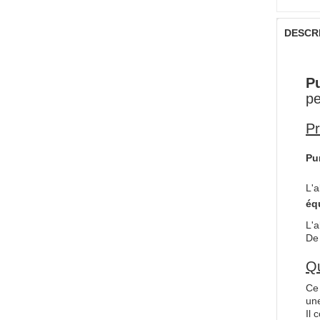
DESCR
Pu
pe
Pr
Pu
L'a
éq
L'a
De 
Qu
Ce 
un
Il 