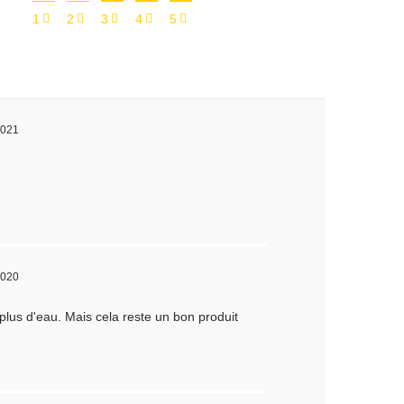
1
2
3
4
5
:
2021
2020
 plus d'eau. Mais cela reste un bon produit