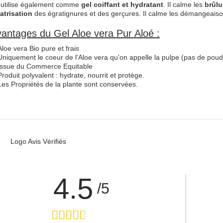
s'utilise également comme
gel coiffant et hydratant
. Il calme les
brûlu
atrisation
des égratignures et des gerçures. Il calme les démangeaiso
antages du Gel Aloe vera Pur Aloé :
Aloe vera Bio pure et frais
Uniquement le coeur de l'Aloe vera qu'on appelle la pulpe (pas de poud
Issue du Commerce Equitable
Produit polyvalent : hydrate, nourrit et protège.
Les Propriétés de la plante sont conservées.
4.5
/5