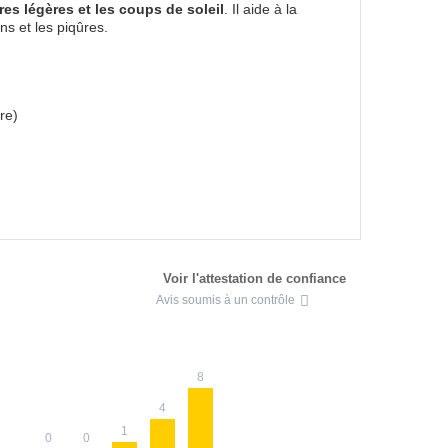
res légères et les coups de soleil
. Il aide à la
ns et les piqûres.
re)
Voir l'attestation de confiance
Avis soumis à un contrôle
8
4
1
0
0