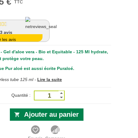
5 €
TTC
13
avis
r les avis
- Gel d'aloe vera - Bio et Equitable - 125 Ml
hydrate,
et protège votre peau.
e Pur aloé est aussi écrite Puraloé.
rless tube 125 ml -
Lire la suite
Quantité :
Ajouter au panier