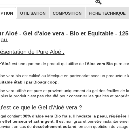
IPTION
UTILISATION
COMPOSITION
FICHE TECHNIQUE
r Aloé - Gel d'aloe vera - Bio et Equitable - 125
au.
ésentation de Pure Aloé :
r'Aloé
est une gamme de produit qui utilise de l'
Aloe vera Bio
pure co
loe vera bio est cultivé au Mexique en partenariat avec un producteur
uitable établi par Bioagricoop
.
loe vera utilisé est pure et provient uniquement du gel des feuilles de la
plus le produit n'est pas chauffé pour conserver les qualités et propriét
'est-ce que le Gel d'Aloé vera ?
gel contient
98% d'aloe vera Bio frais
. Il
hydrate la peau
,
régénère l
e
effet tenseur et astringent
. Il est non gras et pénètre instantanéme
convient en cas de
dessèchement cutané
, en soin quotidien du visage