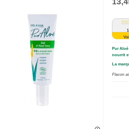
13,4
Voi
Pur Aloé 
nourrit 
La marqu
Flacon ai