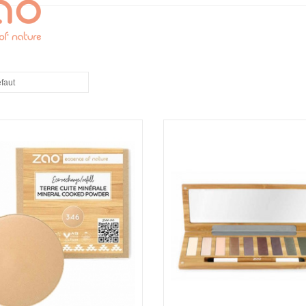
éfaut