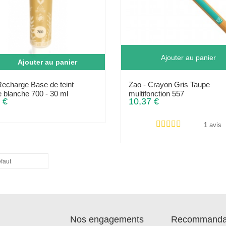
Ajouter au panier
Ajouter au panier
Recharge Base de teint
Zao - Crayon Gris Taupe
e blanche 700 - 30 ml
multifonction 557
 €
10,37 €
1 avis
éfaut
Nos engagements
Recommanda