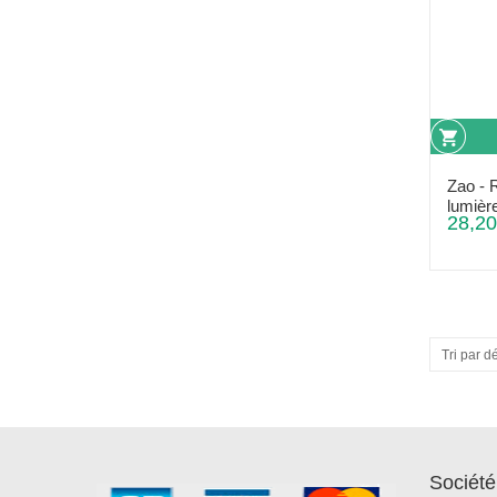
Zao - 
lumièr
28,20
Tri par d
Société