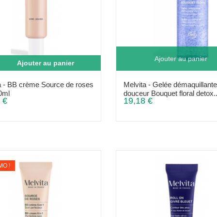
Ajouter au panier
Ajouter au panier
a - BB crème Source de roses
Melvita - Gelée démaquillante
0ml
douceur Bouquet floral detox..
 €
19,18 €
O !