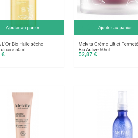
Ajouter au panier
Ajouter au panier
a L'Or Bio Huile sèche
Melvita Crème Lift et Fermet
rdinaire 50ml
Bio Active 50ml
 €
52,87 €