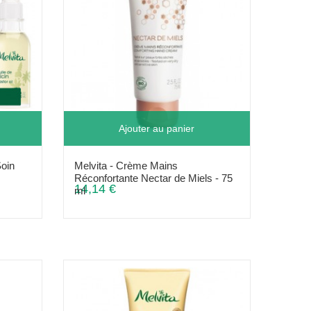
Ajouter au panier
Soin
Melvita - Crème Mains
Réconfortante Nectar de Miels - 75
14,14 €
ml