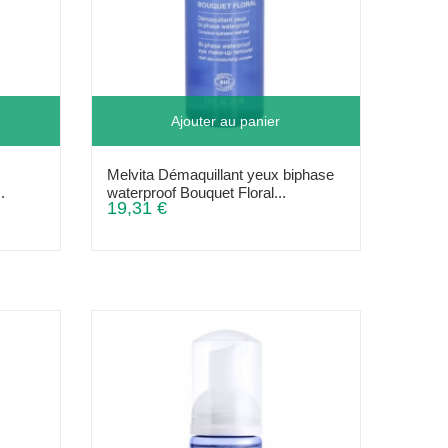
Ajouter au panier
Melvita Démaquillant yeux biphase
.
waterproof Bouquet Floral...
19,31 €