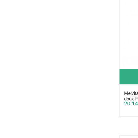
Melvit
doux Fi
20,14