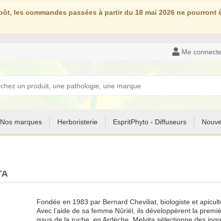
ôt, les commandes passées à partir du 18 mai 2026 ne pourront êt
Me connecte
Nos marques
Herboristerie
EspritPhyto - Diffuseurs
Nouve
TA
Fondée en 1983 par Bernard Cheviliat, biologiste et apiculte
Avec l’aide de sa femme Nûriël, ils développèrent la prem
issus de la ruche, en Ardèche. Melvita sélectionne des ingré