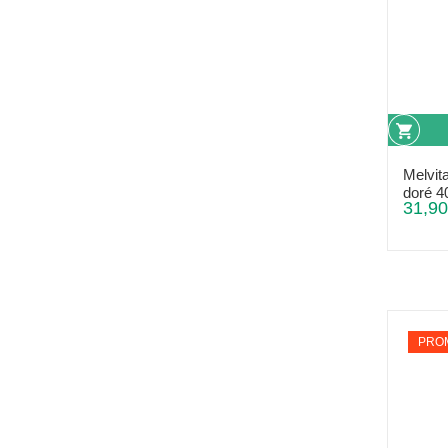
Melvit
doré 4
31,90
PROM