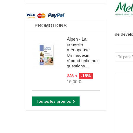
PROMOTIONS
de dévelo
Alpen - La
nouvelle
ménopause
Un médecin
Tri par d
répond enfin aux
questions...
8,50 €
-15%
10,00 €
Toutes les promos