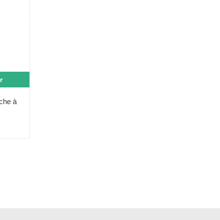
r
che à