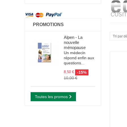
PROMOTIONS
Tri par d
Alpen - La
nouvelle
ménopause
Un médecin
répond enfin aux
questions...
8,50 €
-15%
10,00 €
Toutes les promos