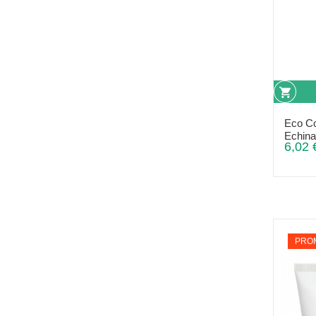
Eco C
Echinac
6,02 
PROM