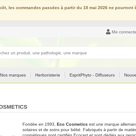
ôt, les commandes passées à partir du 18 mai 2026 ne pourront êt
Me connecte
Nos marques
Herboristerie
EspritPhyto - Diffuseurs
Nouve
OSMETICS
Fondée en 1993,
Eco Cosmetics
est une marque allemand
solaires et de soins pour bébé. Fabriqués à partir de matièr
cosmétiques sont certifiés Ecocert et sont dédiés aux person