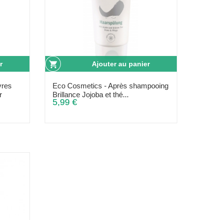
r
Ajouter au panier
vres
Eco Cosmetics - Après shampooing
r
Brillance Jojoba et thé...
5,99 €