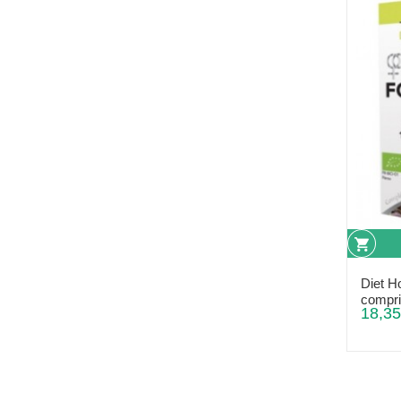
Diet H
compr
18,35