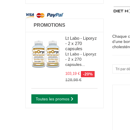
PROMOTIONS
Chaque co
Lt Labo - Liporyz
d’une bon
- 2 x 270
cholestér
capsules
Lt Labo - Liporyz
- 2 x 270
capsules...
Tri par d
103,19 €
-20%
128,98 €
Toutes les promos