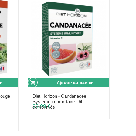
r
Ajouter au panier
rouge
Diet Horizon - Candanacée
Système immunitaire - 60
22,99 €
comprimés