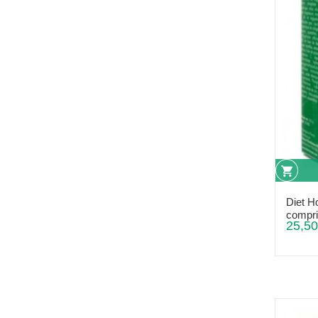
Diet Ho
compr
25,50