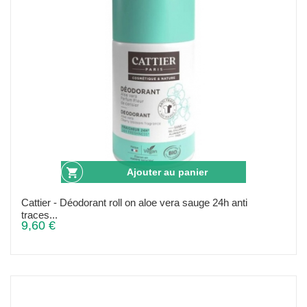
Ajouter au panier
Cattier - Déodorant roll on aloe vera sauge 24h anti
traces...
9,60 €