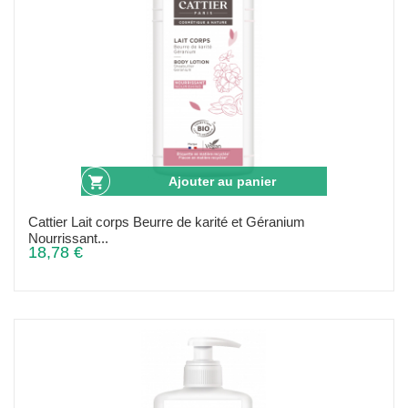
Ajouter au panier
Cattier Lait corps Beurre de karité et Géranium
Nourrissant...
18,78 €