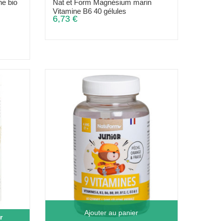
he bio
Nat et Form Magnésium marin
Vitamine B6 40 gélules
6,73 €
Ajouter au panier
r