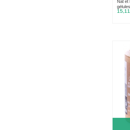
Nat et
gélule
15,11