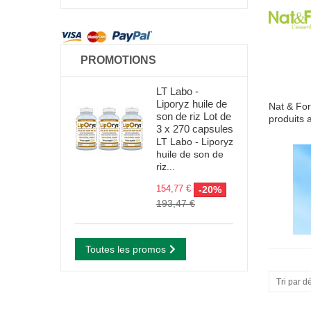
PROMOTIONS
LT Labo -
Liporyz huile de
Nat & Fo
son de riz Lot de
produits 
3 x 270 capsules
LT Labo - Liporyz
huile de son de
riz...
154,77 €
-20%
193,47 €
Toutes les promos
Tri par d