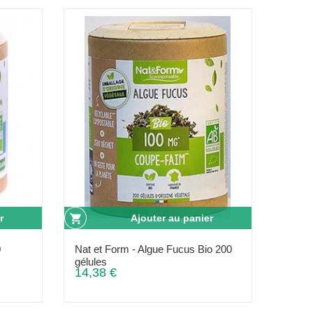
r
Ajouter au panier
0
Nat et Form - Algue Fucus Bio 200
gélules
14,38 €