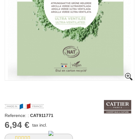
Reference: :
CAT911771
6,94 €
tax incl.