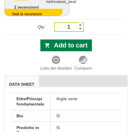
2
recensioni
Vedi le recensioni
Qty:
Add to cart
Lista dei desideri
Compare
DATA SHEET
Erbe/Principi
Argile verte
fondamentale
Bio
Sì
Prodotto in
Sì