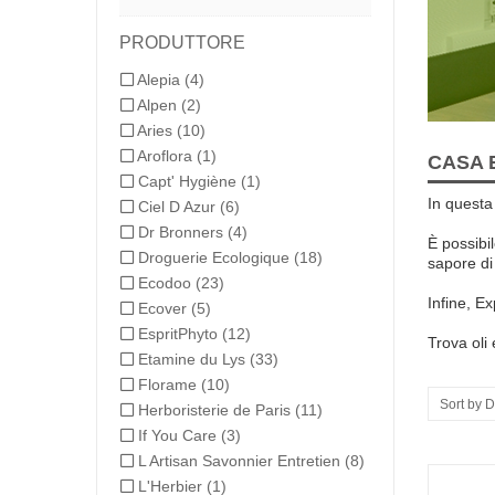
PRODUTTORE
Alepia
(4)
Alpen
(2)
Aries
(10)
Aroflora
(1)
CASA 
Capt' Hygiène
(1)
In questa
Ciel D Azur
(6)
Dr Bronners
(4)
È possibil
Droguerie Ecologique
(18)
sapore di
Ecodoo
(23)
Infine
,
Exp
Ecover
(5)
EspritPhyto
(12)
Trova
oli
Etamine du Lys
(33)
Florame
(10)
Sort by D
Herboristerie de Paris
(11)
If You Care
(3)
L Artisan Savonnier Entretien
(8)
L'Herbier
(1)