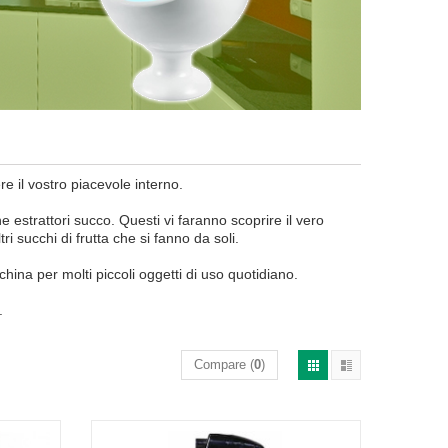
e il vostro
piacevole
interno
.
he
estrattori succo
.
Questi
vi faranno scoprire
il vero
ltri succhi di frutta
che si fanno
da soli
.
china
per molti
piccoli oggetti
di uso quotidiano
.
.
Compare (
0
)