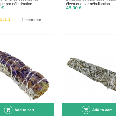
que par nébulisation...
électrique par nébulisation...
 €
48,90 €
1 recensione
Add to cart
Add to cart