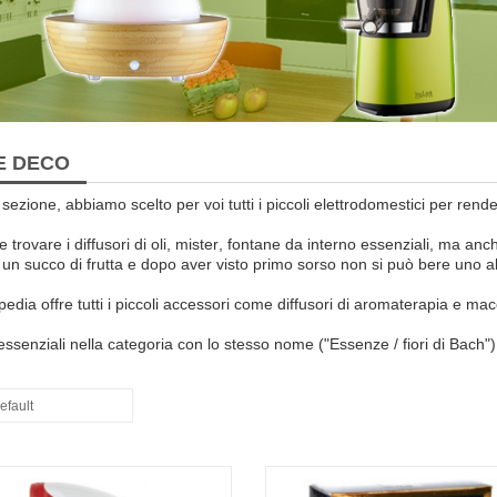
E DECO
 sezione
,
abbiamo scelto
per voi
tutti i piccoli elettrodomestici
per render
e trovare i
diffusori di oli
,
mister
,
fontane da interno
essenziali
, ma anc
un succo di frutta
e dopo aver visto
primo sorso
non si può
bere uno
a
edia offre tutti
i piccoli
accessori come
diffusori
di aromaterapia e
mac
 essenziali
nella categoria
con lo stesso nome
(
"
Essenze
/
fiori di Bach
"
)
efault