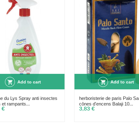
Add to cart
Add to cart
e du Lys Spray anti insectes
herboristerie de paris Palo Sa
 et rampants...
cônes d'encens Balaji 10...
 €
3,83 €