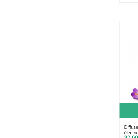
Diffuse
électri
32,60