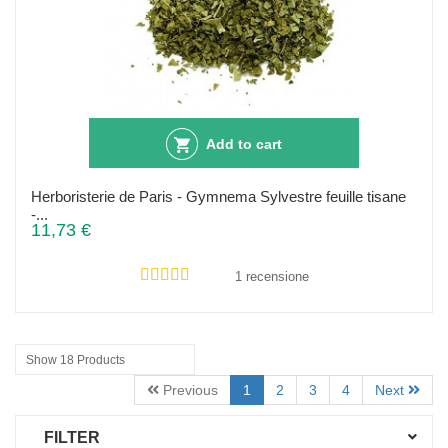
Add to cart
Herboristerie de Paris - Gymnema Sylvestre feuille tisane
-...
11,73 €
1 recensione
Show 18 Products
Previous
1
2
3
4
Next
FILTER