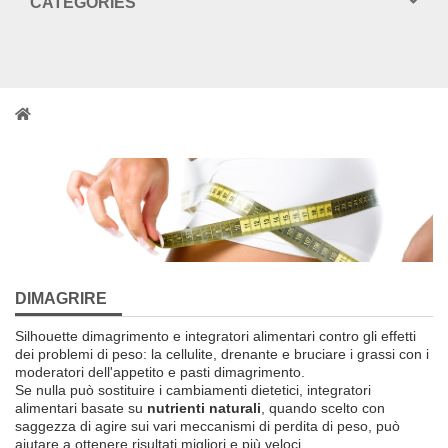
CATEGORIES
DIMAGRIRE
Silhouette
dimagrimento e
integratori alimentari
contro
gli effetti
dei
problemi di peso
:
la cellulite
, drenante e
bruciare i grassi
con i
moderatori
dell'appetito
e pasti
dimagrimento
.
Se
nulla può sostituire
i
cambiamenti dietetici
,
integratori
alimentari
basate su
nutrienti naturali
,
quando
scelto con
saggezza
di agire
sui vari
meccanismi
di perdita di peso
,
può
aiutare a ottenere
risultati migliori
e più veloci
.