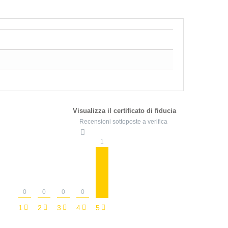
Visualizza il certificato di fiducia
Recensioni sottoposte a verifica
1
0
0
0
0
1
2
3
4
5