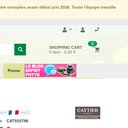
re envoyées avant début juin 2026. Toute l'équipe travaille
0
SHOPPING CART
0
Item -
0,00 €
Promo
: :
CAT910798