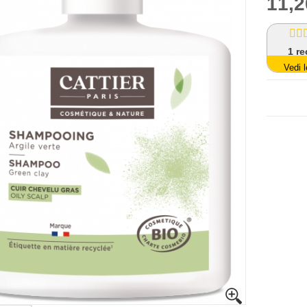
11,2
1
re
Vedi l