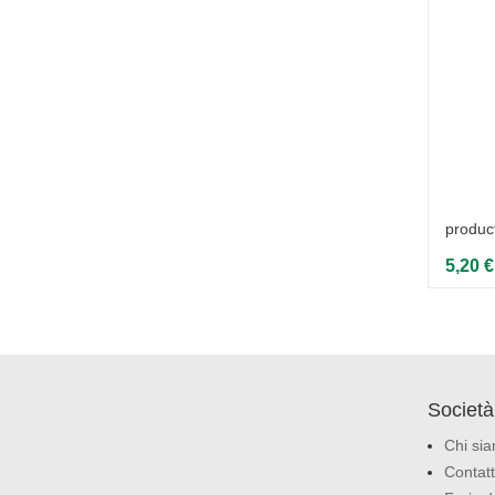
product
produc
7,99 €
5,20 €
Società
Chi si
Contatt