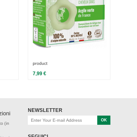
product
produ
7,99 €
5,20 
NEWSLETTER
ioni
OK
o (in
SEGUICI