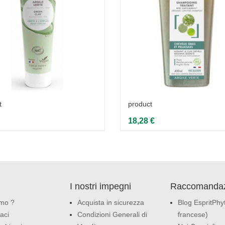
t
product
18,28 €
I nostri impegni
Raccomandaz
amo ?
Acquista in sicurezza
Blog EspritPhyt
aci
Condizioni Generali di
francese)