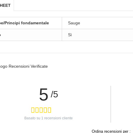
SHEET
be/Principi fondamentale
Sauge
o
Sì
5
/5
Basato su
1
recensioni cliente
Ordina recensioni per :