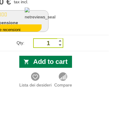
0 €
tax incl.
censione
e recensioni
Qty:
Add to cart
Lista dei desideri
Compare