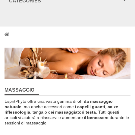
CATEGORIES
MASSAGGIO
EspritPhyto
offre una vasta gamma
di
oli da massaggio
naturale
, ma
anche
accessori
come i
capelli
guanti
,
calze
riflessologia
, tanga
o dei
massaggiatori testa
.
Tutti
questi
articoli
vi aiuterà a rilassarvi
e aumentare il
benessere
durante le
sessioni di massaggio
.