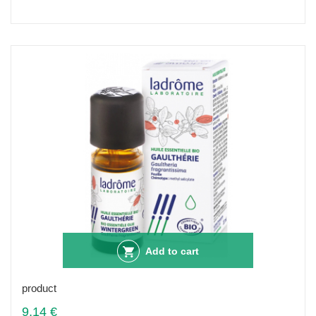
Add to cart
product
9,14 €