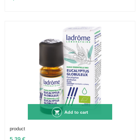
Add to cart
product
5,39 €