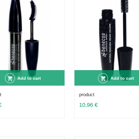
Add to cart
Add to cart
t
product
€
10,96 €