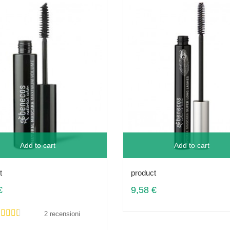
Add to cart
Add to cart
t
product
€
9,58 €
2 recensioni