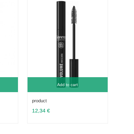
Add to cart
product
12,34 €