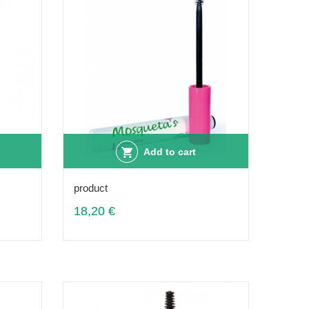
Add to cart
product
18,20 €