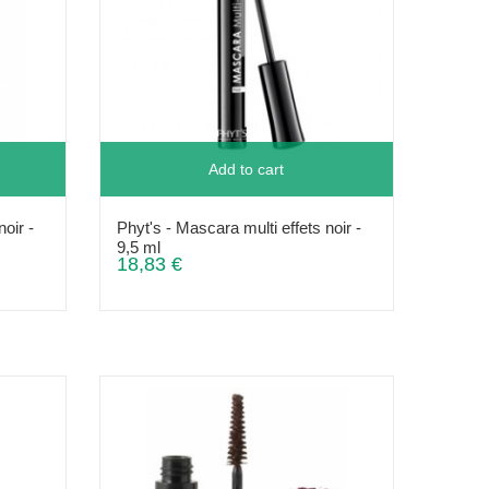
Add to cart
oir -
Phyt's - Mascara multi effets noir -
9,5 ml
18,83 €