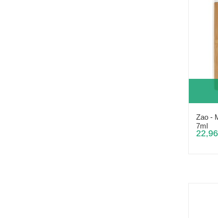
Zao - 
7ml
22,96