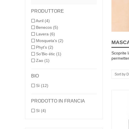
PRODUTTORE
Avril
(4)
Benecos
(5)
Lavera
(6)
Mosqueta's
(2)
MASC
Phyt's
(2)
Scoprite
So'Bio étic
(1)
permetter
Zao
(1)
Sort by D
BIO
Sì
(12)
PRODOTTO IN FRANCIA
Sì
(4)