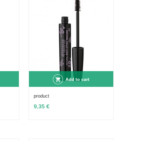
Add to cart
product
9,35 €