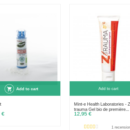
Add to cart
Add to cart
t
Mint-e Health Laboratories - 
trauma Gel bio de première...
 €
12,95 €
1 recensio