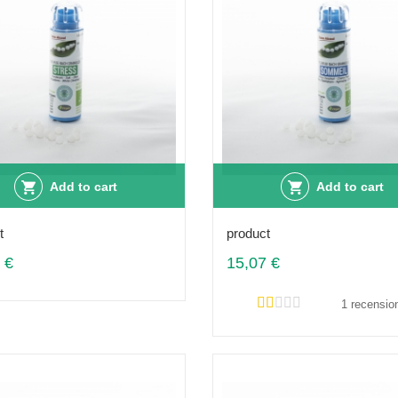
Add to cart
Add to cart
t
product
 €
15,07 €
1 recensio