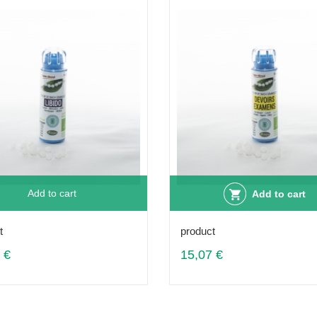
Add to cart
Add to cart
t
product
 €
15,07 €