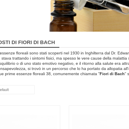
TI DI FIORI DI BACH
essenze floreali
sono stati scoperti
nel
1930
in Inghilterra
dal Dr.
Edwar
e
stava trattando
i sintomi fisici
,
ma
spesso
le vere cause della
malattia 
squilibrio
o di uno stato
emotivo negativo
,
e
il ritorno alla
salute era
attr
onsapevolezza
,
si trovò
in un percorso
che lo ha portato
da
allopatia
al
ue prime
essenze
floreali
38
, comunemente chiamata "
Fiori di Bach
"
efault