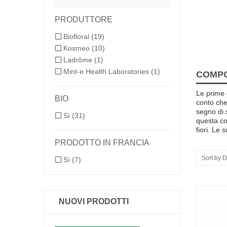
PRODUTTORE
Biofloral
(19)
Kosmeo
(10)
Ladrôme
(1)
Mint-e Health Laboratories
(1)
COMPOS
Le prime
BIO
conto ch
segno di
Sì
(31)
questa c
fiori
.
Le s
PRODOTTO IN FRANCIA
Sort by D
Sì
(7)
NUOVI PRODOTTI