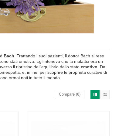
d
Bach.
Trattando
i suoi pazienti
,
il dottor
Bach
si rese
sono stati
emotiva
.
Egli riteneva che la
malattia
era un
averso il
ripristino dell'equilibrio
dello
stato
emotivo
.
Da
l'omeopatia
,
e, infine,
per scoprire le
proprietà curative di
sono ormai noti
in tutto il mondo
.
Compare (
0
)