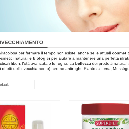
INVECCHIAMENTO
iracolosa
per fermare
il tempo non esiste
,
anche se le
attuali
cosmetic
osmetici naturali e
biologici
per
aiutare a mantenere
una perfetta
idrat
dicali liberi
,
l'età avanzata
e le rughe
.
La
bellezza
dei
prodotti naturali
li effetti dell'invecchiamento
)
,
creme antirughe
Plante
sistema
,
Messég
efault