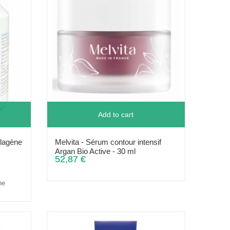
Add to cart
lagène
Melvita - Sérum contour intensif
Argan Bio Active - 30 ml
52,87 €
ne