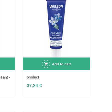
Add to cart
ssant -
product
37,24 €