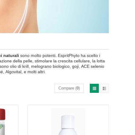
i naturali
sono molto potenti
.
EspritPhyto
ha scelto
i
azione della pelle
,
stimolare la crescita cellulare
, la lotta
sono
olio di krill
,
melograno
biologico
,
goji
,
ACE
selenio
ué
,
Algovital
,
e molti altri.
Compare (
0
)