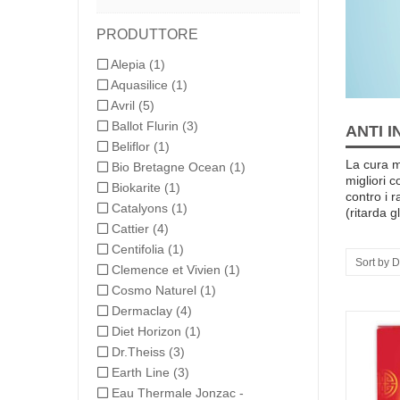
PRODUTTORE
Alepia
(1)
Aquasilice
(1)
Avril
(5)
Ballot Flurin
(3)
ANTI 
Beliflor
(1)
La
cura m
Bio Bretagne Ocean
(1)
migliori
c
Biokarite
(1)
contro i ra
Catalyons
(1)
(
ritarda
g
Cattier
(4)
Centifolia
(1)
Sort by D
Clemence et Vivien
(1)
Cosmo Naturel
(1)
Dermaclay
(4)
Diet Horizon
(1)
Dr.Theiss
(3)
Earth Line
(3)
Eau Thermale Jonzac -