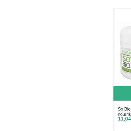
So Bio
nourris
11,04