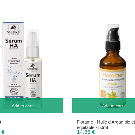
Add to cart
Add to cart
t
Florame - Huile d'Argan bio et
équitable - 50ml
 €
14,86 €