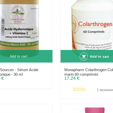
Add to cart
Add to cart
Sources - Sérum Acide
Monapharm Colarthrogen Col
onique - 30 ml
marin 60 comprimés
 €
17,24 €
1 recensio