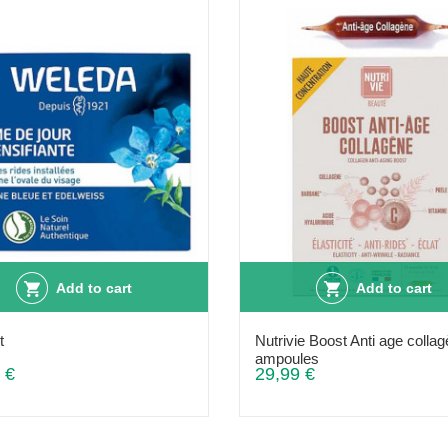
Add to cart
Add to cart
t
Nutrivie Boost Anti age colla
ampoules
 €
29,99 €