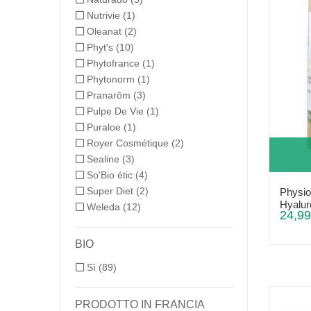
Nutrivie
(1)
Oleanat
(2)
Phyt's
(10)
Phytofrance
(1)
Phytonorm
(1)
Pranarôm
(3)
Pulpe De Vie
(1)
Puraloe
(1)
Royer Cosmétique
(2)
Sealine
(3)
So'Bio étic
(4)
Super Diet
(2)
Physio
Hyalur
Weleda
(12)
24,99
BIO
Sì
(89)
PRODOTTO IN FRANCIA