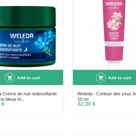
Add to cart
Add to cart
 Crème de nuit redensifiante
Weleda - Contour des yeux li
e bleue et...
10 ml
 €
32,30 €