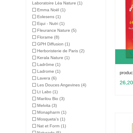
Laboratoire Léa Nature
(1)
Emma Noël
(1)
Eolesens
(1)
Equi - Nutri
(1)
Fleurance Nature
(5)
Florame
(8)
GPH Diffusion
(1)
Herboristerie de Paris
(2)
Kerala Nature
(1)
Ladrôme
(1)
Ladrome
(1)
produc
Lavera
(6)
26,20
Les Douces Angevines
(4)
Lt Labo
(1)
Marilou Bio
(3)
Melvita
(3)
Monapharm
(1)
Mosqueta's
(1)
Nat et Form
(1)
Naturado
(5)