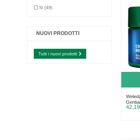
Sì
(49)
NUOVI PRODOTTI
Tutti i nuovi prodotti
Weleda
Gentian
42,19