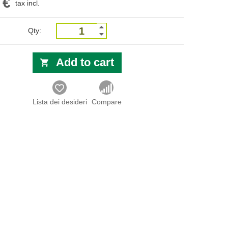
 €
tax incl.
Qty:
Add to cart
Lista dei desideri
Compare