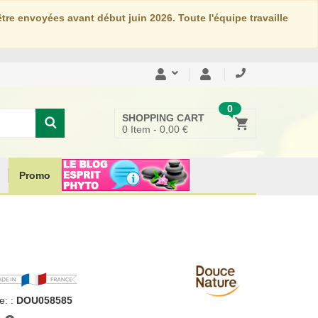
re envoyées avant début juin 2026. Toute l'équipe travaille
0
SHOPPING CART
0
Item -
0,00 €
Promo
: :
DOU058585