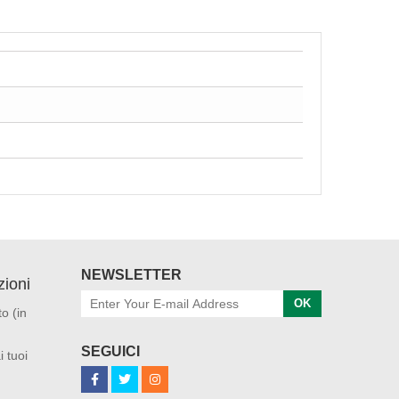
NEWSLETTER
ioni
OK
o (in
SEGUICI
i tuoi