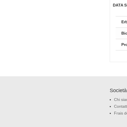
DATA 
Er
Bi
Pr
Società
Chi si
Contatt
Frais d