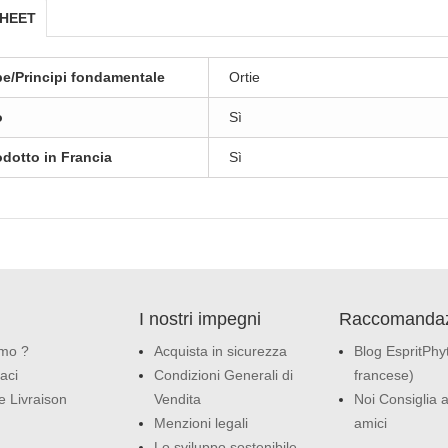
SHEET
be/Principi fondamentale
Ortie
o
Sì
odotto in Francia
Sì
I nostri impegni
Raccomandaz
amo ?
Acquista in sicurezza
Blog EspritPhyt
aci
Condizioni Generali di
francese)
e Livraison
Vendita
Noi Consiglia a
Menzioni legali
amici
Lo sviluppo sostenibile