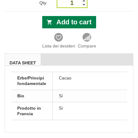
Qty:
Add to cart
Lista dei desideri
Compare
DATA SHEET
Erbe/Principi
Cacao
fondamentale
Bio
Sì
Prodotto in
Sì
Francia