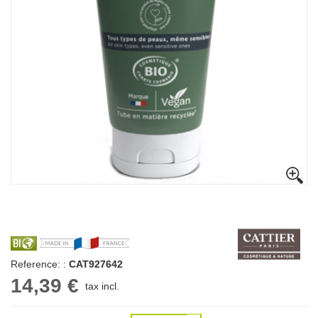
Reference: :
CAT927642
14,39 €
tax incl.