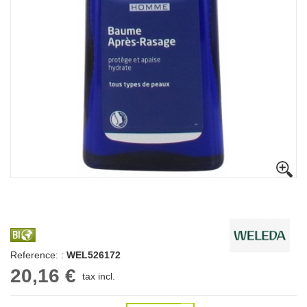
Reference: :
WEL526172
20,16 €
tax incl.