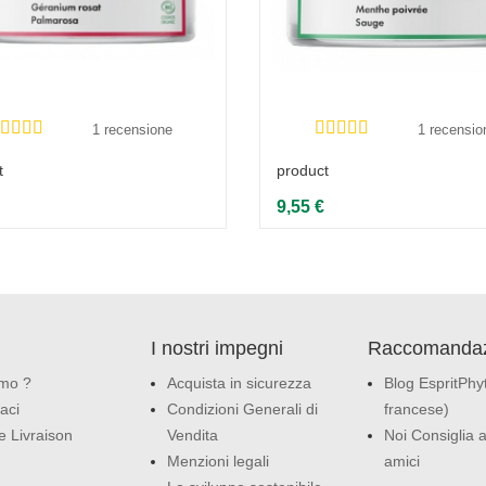
1 recensione
1 recensio
t
product
9,55 €
I nostri impegni
Raccomandaz
amo ?
Acquista in sicurezza
Blog EspritPhyt
aci
Condizioni Generali di
francese)
e Livraison
Vendita
Noi Consiglia a
Menzioni legali
amici