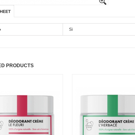
SHEET
o
Sì
ED PRODUCTS