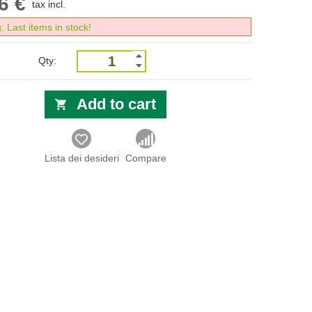
6 €
tax incl.
 Last items in stock!
Qty:
Add to cart
Lista dei desideri
Compare