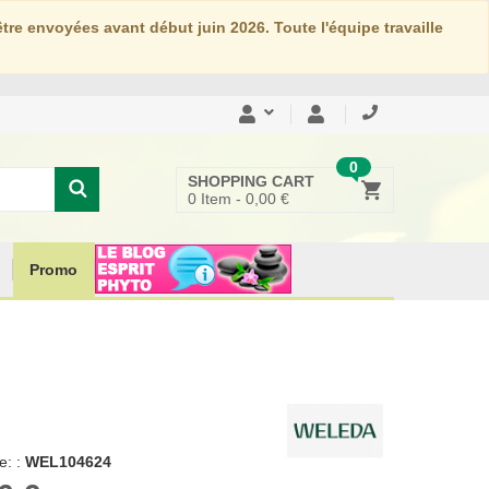
re envoyées avant début juin 2026. Toute l'équipe travaille
0
SHOPPING CART
0
Item -
0,00 €
Promo
: :
WEL104624