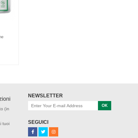
ne
NEWSLETTER
ioni
OK
o (in
SEGUICI
i tuoi