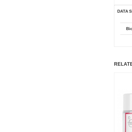
DATA 
Bi
RELAT