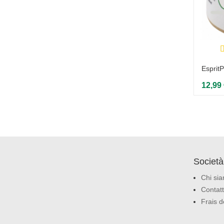
1 recensione
Weleda - Pâte Dentifrice Ratanhia -
EspritP
75 ml
12,99
7,49 €
Società
Chi si
Contatt
Frais d