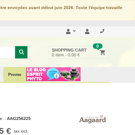
re envoyées avant début juin 2026. Toute l'équipe travaille
0
SHOPPING CART
0
Item -
0,00 €
Promo
: :
AAG256225
5 €
tax incl.