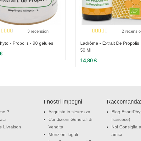
3 recensioni
2 recensio
hyto - Propolis - 90 gélules
Ladrôme - Extrait De Propolis 
50 Ml
 €
14,80 €
I nostri impegni
Raccomandaz
amo ?
Acquista in sicurezza
Blog EspritPhyt
aci
Condizioni Generali di
francese)
e Livraison
Vendita
Noi Consiglia a
Menzioni legali
amici