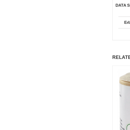
DATA 
Er
RELAT