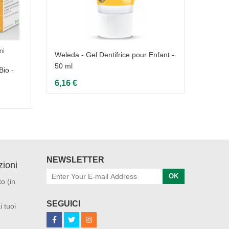
ni
Weleda - Gel Dentifrice pour Enfant -
50 ml
Bio -
Weleda
ml
6,16 €
6,16 
NEWSLETTER
ioni
OK
o (in
SEGUICI
i tuoi