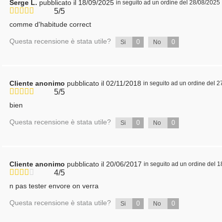
Serge L.
pubblicato il 18/09/2025
in seguito ad un ordine del 28/08/2025
5/5
comme d'habitude correct
Questa recensione è stata utile?
0
0
Si
No
Cliente anonimo
pubblicato il 02/11/2018
in seguito ad un ordine del 
5/5
bien
Questa recensione è stata utile?
0
0
Si
No
Cliente anonimo
pubblicato il 20/06/2017
in seguito ad un ordine del 
4/5
n pas tester envore on verra
Questa recensione è stata utile?
0
0
Si
No