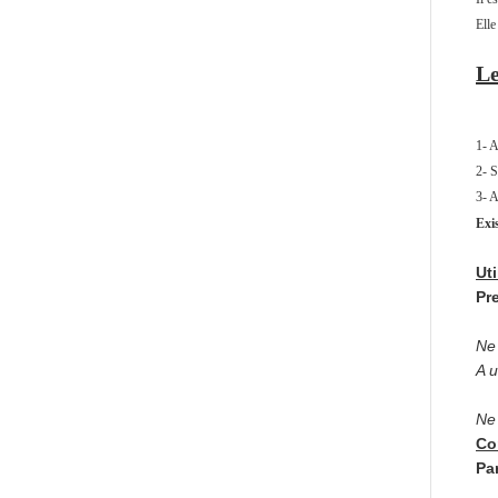
Elle
Le
1- A
2- S
3- A
Exi
Uti
Pre
Ne 
A u
Ne 
Co
Par