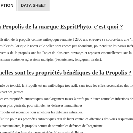
IPTION
DATA SHEET
 Propolis de la marque EspritPhyto, c'est quoi ?
ilisation de la propolis comme antiseptique remonte à 2300 ans et trouve sa source dans une "hist
es blessés, lorsque le nectar et le pollen sont encore peu abondants, pour enduire les parois intér
vertus de la propolis ont fait l'objet de plusieurs ouvrages et reposent essentiellement sur 
ganisme contre les agressions multiples (bactériennes, fongiques, virales).
elles sont les propriétés bénéfiques de la Propolis ?
ée de toxicité, la Propolis est un antibiotique très actif, sans tous les effets secondaires des
a part des germes.
es ces propriétés antiseptiques sont largement mises à profit pour lutter contre les infections des
açon plus générale, pour stimuler les défenses immunitaires.
ropolis est reconnue pour améliorer les défenses naturelles.
'utilise pour ses propriétés antiseptiques afin de lutter contre les affections des voies respiratoir
nostimulante, la propolis permet de stimuler les défenses de l'organisme.
st conseillé den faire des cures répétées à lapproche de lhiver.