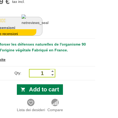
9 €
tax incl.
ecensioni
e recensioni
forcer les défenses naturelles de l'organisme 90
d'origine végétale Fabriqué en France.
uite
Qty:
Add to cart
Lista dei desideri
Compare