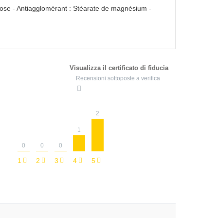
ose - Antiagglomérant : Stéarate de magnésium -
Visualizza il certificato di fiducia
Recensioni sottoposte a verifica
2
1
0
0
0
1
2
3
4
5