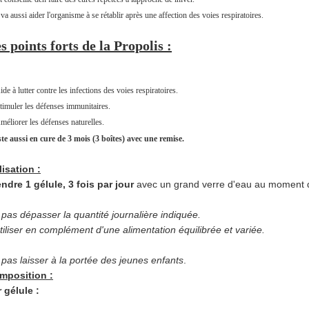
 va aussi aider l'organisme à se rétablir après une affection des voies respiratoires.
s points forts de la Propolis :
ide à lutter contre les infections des voies respiratoires.
timuler les défenses immunitaires.
méliorer les défenses naturelles.
ste aussi en cure de 3 mois
(3 boîtes) avec une remise
.
lisation :
ndre 1 gélule, 3 fois par jour
avec un grand verre d'eau au moment 
pas dépasser la quantité journalière indiquée.
tiliser en complément d'une alimentation équilibrée et variée.
pas laisser à la portée des jeunes enfants
.
mposition :
 gélule :