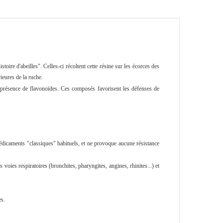
oire d'abeilles". Celles-ci récoltent cette résine sur les écorces des
ieures de la ruche.
la présence de flavonoïdes. Ces composés favorisent les défenses de
 médicaments "classiques" habituels, et ne provoque aucune résistance
 voies respiratoires (bronchites, pharyngites, angines, rhinites...) et
es.