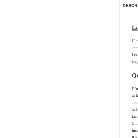
DESCR
La
L'ut
arbr
Les 
l'or
Qu
Dénu
de l
Tout
de f
La P
On l
Immu
Il e