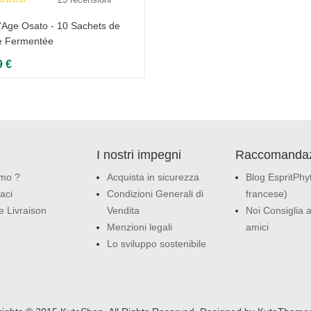
Age Osato - 10 Sachets de
e Fermentée
9 €
I nostri impegni
Raccomandaz
amo ?
Acquista in sicurezza
Blog EspritPhyt
aci
Condizioni Generali di
francese)
e Livraison
Vendita
Noi Consiglia a
Menzioni legali
amici
Lo sviluppo sostenibile