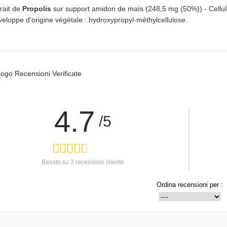
rait de
Propolis
sur support amidon de maïs (248,5 mg (50%)) - Cellul
eloppe d'origine végétale : hydroxypropyl-méthylcellulose.
4.7
/5
Basato su
3
recensioni cliente
Ordina recensioni per :