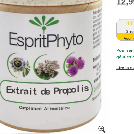
12,9
3
r
Vedi l
Pour ren
gélules 
Lire la s