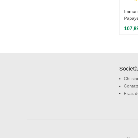
Immun'
Papay
107,8
Società
Chi si
Contatt
Frais d