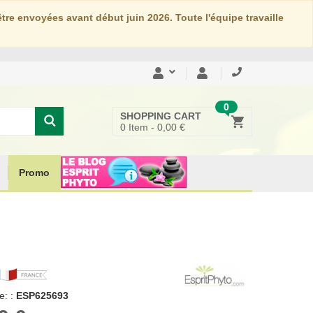
re envoyées avant début juin 2026. Toute l'équipe travaille
0
SHOPPING CART
0
Item -
0,00 €
Promo
: :
ESP625693