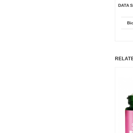
DATA 
Bi
RELAT