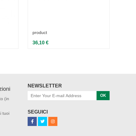
product
Weleda
1ères 
36,10 €
31,68
NEWSLETTER
ioni
OK
o (in
SEGUICI
i tuoi