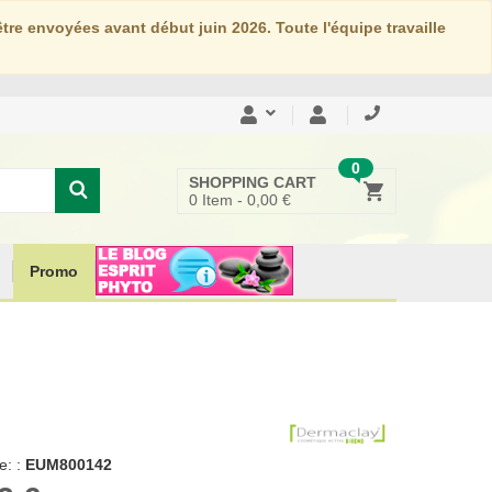
re envoyées avant début juin 2026. Toute l'équipe travaille
0
SHOPPING CART
0
Item -
0,00 €
Promo
: :
EUM800142