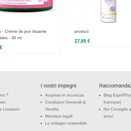
 - Crème de jour lissante
product
ides - 30 ml
27,95 €
 €
I nostri impegni
Raccomandaz
amo ?
Acquista in sicurezza
Blog EspritPhyt
aci
Condizioni Generali di
francese)
e Livraison
Vendita
Noi Consiglia a
Menzioni legali
amici
Lo sviluppo sostenibile