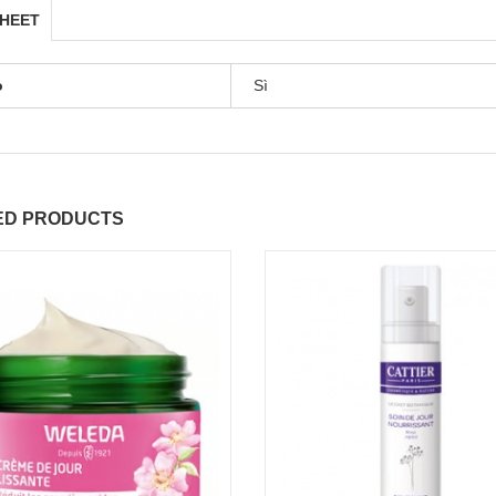
SHEET
o
Sì
ED PRODUCTS