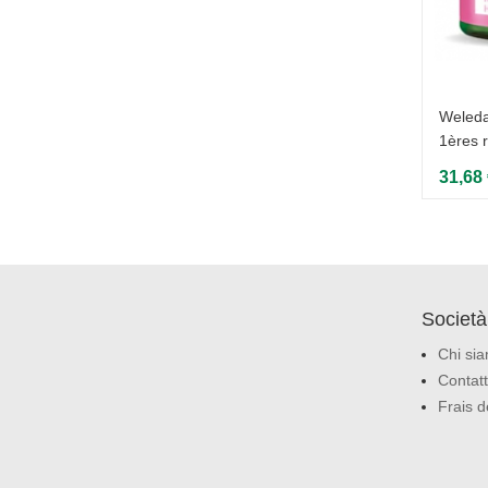
product
Weleda
1ères r
36,10 €
31,68
Società
Chi si
Contatt
Frais d