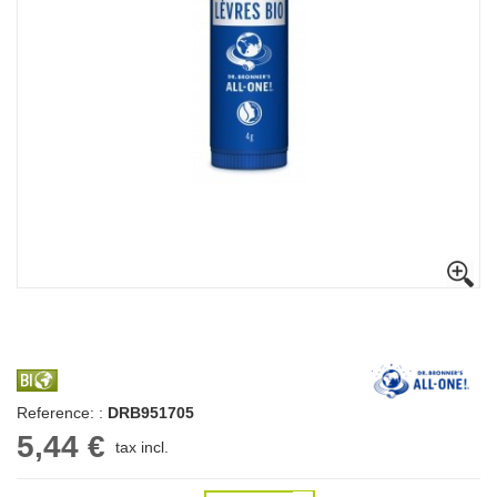
Reference: :
DRB951705
5,44 €
tax incl.