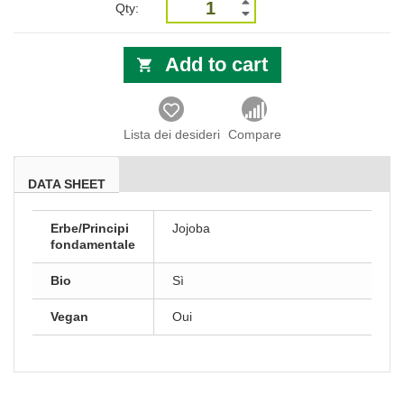
Qty:
Add to cart
Lista dei desideri
Compare
DATA SHEET
Erbe/Principi
Jojoba
fondamentale
Bio
Sì
Vegan
Oui