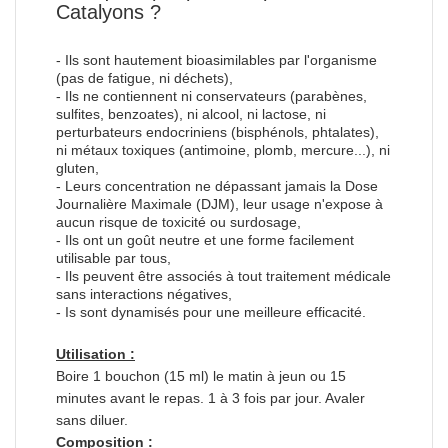
Catalyons ?
- Ils sont hautement bioasimilables par l'organisme
(pas de fatigue, ni déchets),
- Ils ne contiennent ni conservateurs (parabènes,
sulfites, benzoates), ni alcool, ni lactose, ni
perturbateurs endocriniens (bisphénols, phtalates),
ni métaux toxiques (antimoine, plomb, mercure...), ni
gluten,
- Leurs concentration ne dépassant jamais la Dose
Journalière Maximale (DJM), leur usage n'expose à
aucun risque de toxicité ou surdosage,
- Ils ont un goût neutre et une forme facilement
utilisable par tous,
- Ils peuvent être associés à tout traitement médicale
sans interactions négatives,
- Is sont dynamisés pour une meilleure efficacité.
Utilisation :
Boire 1 bouchon (15 ml) le matin à jeun ou 15
minutes avant le repas. 1 à 3 fois par jour. Avaler
sans diluer.
Composition :