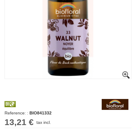
Reference: :
BIO841332
13,21 €
tax incl.